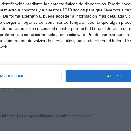
identificación mediante las características de dispositivos. Puede hacer
ntimiento a nosotros y a nuestros 1019 socios para que llevemos a ca
. De forma alternativa, puede acceder a información más detallada y 
e otorgar o negar su consentimiento.
Tenga en cuenta que algún proc
de no requerir de su consentimiento, pero usted tiene el derecho de r
referencias se aplicarán solo a este sitio web. Puede cambiar sus pref
alquier momento volviendo a este sitio y haciendo clic en el botón "Pri
 web.
andujar
o un blog, es la apuesta personal de dos profesores Ginés y
areja, son los encargados de los contenidos que encontramos
ÁS OPCIONES
ACEPTO
 vuelcan la mayor parte del tiempo, que sus tareas como docentes, y
verano les permite.
publicada.
Los campos obligatorios están marcados con
*