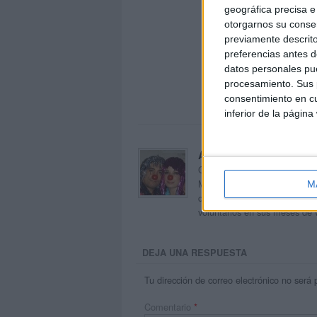
geográfica precisa e 
otorgarnos su conse
previamente descrito
preferencias antes d
datos personales pue
procesamiento. Sus p
consentimiento en cu
inferior de la página
Acerca de orientacion
Orientación Andújar no es sol
Maribel, que además de ser p
M
dentro del blog y en el cual,
voluntarios en sus meses de 
DEJA UNA RESPUESTA
Tu dirección de correo electrónico no será 
Comentario
*