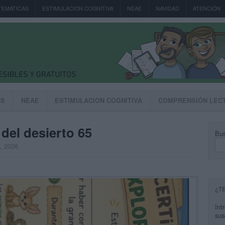
TEMÁTICAS
ESTIMULACION COGNITIVA
NEAE
NAVIDAD
ATENCIÓN
AS
NEAE
ESTIMULACION COGNITIVA
COMPRENSIÓN LEC
del desierto 65
Bus
, 2026
¿T
Int
sus