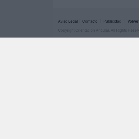
Aviso Legal
Contacto
Publicidad
Volver
Copyright Orientacion Andujar. All Rights Rese