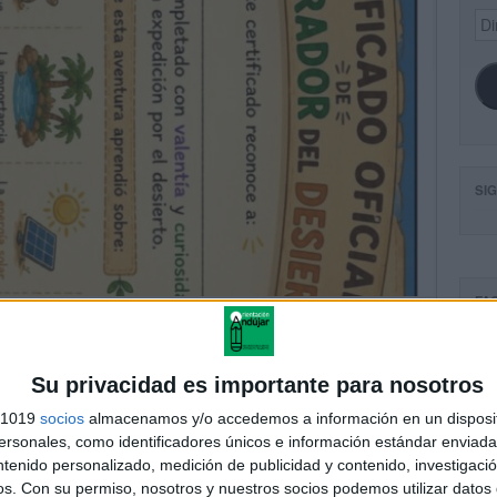
Dir
de
ema
SI
FA
Su privacidad es importante para nosotros
s 1019
socios
almacenamos y/o accedemos a información en un disposit
sonales, como identificadores únicos e información estándar enviada 
ntenido personalizado, medición de publicidad y contenido, investigaci
os.
Con su permiso, nosotros y nuestros socios podemos utilizar datos 