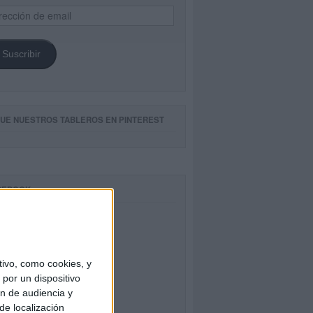
ección
il
Suscribir
GUE NUESTROS TABLEROS EN PINTEREST
CEBOOK
ivo, como cookies, y
por un dispositivo
ón de audiencia y
de localización