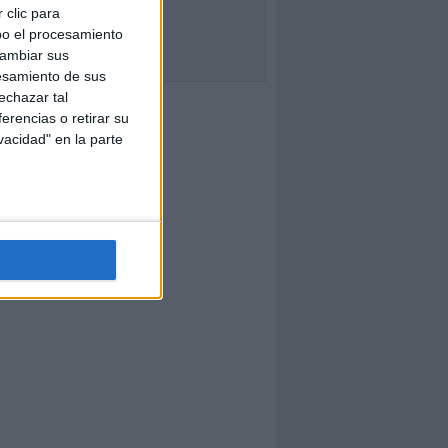
 clic para
bo el procesamiento
cambiar sus
esamiento de sus
echazar tal
erencias o retirar su
vacidad" en la parte