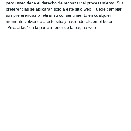
pero usted tiene el derecho de rechazar tal procesamiento. Sus
preferencias se aplicarán solo a este sitio web. Puede cambiar
sus preferencias o retirar su consentimiento en cualquier
momento volviendo a este sitio y haciendo clic en el botón
Acerca de orientacionandujar
"Privacidad" en la parte inferior de la página web.
Orientación Andújar no es solo un blog, es la apuesta
personal de dos profesores Ginés y Maribel, que
además de ser pareja, son los encargados de los
contenidos que encontramos dentro del blog y en el
cual, vuelcan la mayor parte del tiempo, que sus tareas
como docentes, y voluntarios en sus meses de verano
les permite.
DEJA UNA RESPUESTA
Tu dirección de correo electrónico no será
publicada.
Los campos obligatorios están marcados
con
*