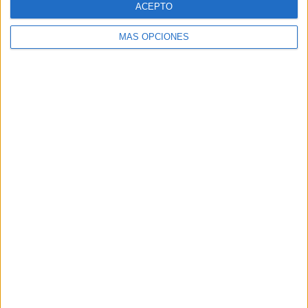
ACEPTO
MÁS OPCIONES
Buscar
Buscar
¿TE GUSTA NUESTRO MATERIAL?
Introduce tu email para unirte a otros
80.859 suscriptores.