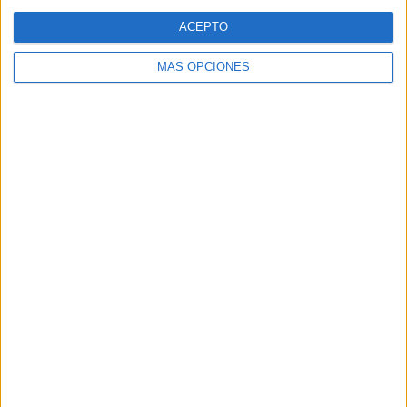
Web
ACEPTO
MÁS OPCIONES
Buscar
Buscar
¿TE GUSTA NUESTRO MATERIAL?