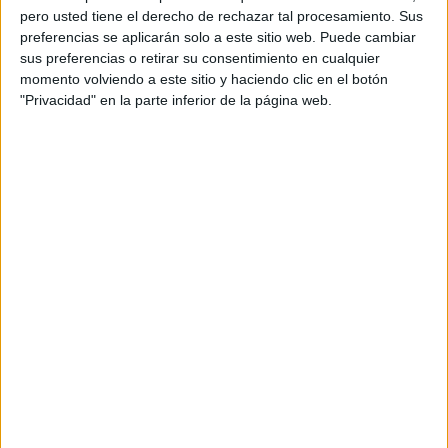
pero usted tiene el derecho de rechazar tal procesamiento. Sus
preferencias se aplicarán solo a este sitio web. Puede cambiar
sus preferencias o retirar su consentimiento en cualquier
momento volviendo a este sitio y haciendo clic en el botón
"Privacidad" en la parte inferior de la página web.
Acerca de orientacionandujar
Orientación Andújar no es solo un blog, es la apuesta
personal de dos profesores Ginés y Maribel, que
además de ser pareja, son los encargados de los
contenidos que encontramos dentro del blog y en el
cual, vuelcan la mayor parte del tiempo, que sus tareas
como docentes, y voluntarios en sus meses de verano
les permite.
DEJA UNA RESPUESTA
Tu dirección de correo electrónico no será