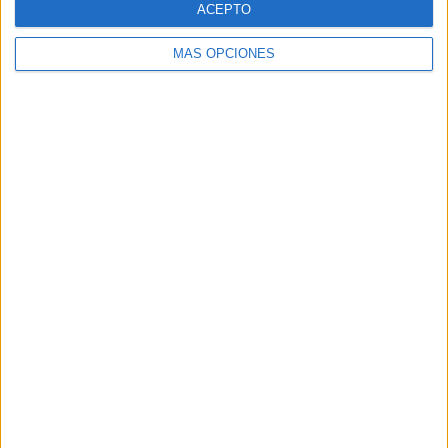
ACEPTO
MÁS OPCIONES
Buscar
Buscar
¿TE GUSTA NUESTRO MATERIAL?
Introduce tu email para unirte a otros
80.870 suscriptores.