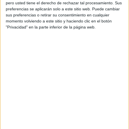
pero usted tiene el derecho de rechazar tal procesamiento. Sus
preferencias se aplicarán solo a este sitio web. Puede cambiar
sus preferencias o retirar su consentimiento en cualquier
momento volviendo a este sitio y haciendo clic en el botón
Acerca de orientacionandujar
"Privacidad" en la parte inferior de la página web.
Orientación Andújar no es solo un blog, es la apuesta
personal de dos profesores Ginés y Maribel, que
además de ser pareja, son los encargados de los
contenidos que encontramos dentro del blog y en el
cual, vuelcan la mayor parte del tiempo, que sus tareas
como docentes, y voluntarios en sus meses de verano
les permite.
DEJA UNA RESPUESTA
Tu dirección de correo electrónico no será
publicada.
Los campos obligatorios están marcados
con
*