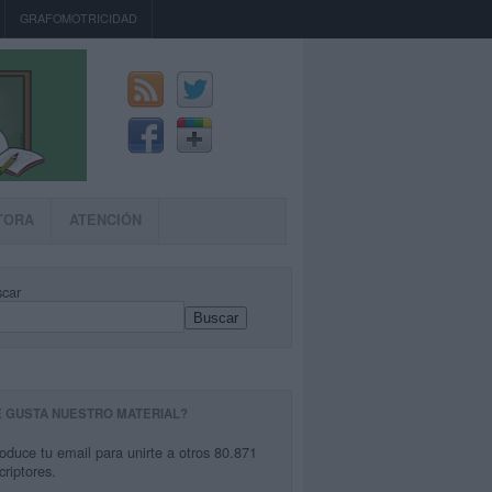
GRAFOMOTRICIDAD
TORA
ATENCIÓN
car
Buscar
E GUSTA NUESTRO MATERIAL?
roduce tu email para unirte a otros 80.871
criptores.