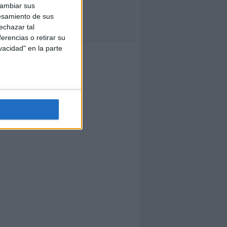
cambiar sus
esamiento de sus
echazar tal
erencias o retirar su
vacidad" en la parte