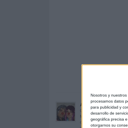
GUÍA
Nosotros y nuestro
procesamos datos per
Acerca de orientacion
para publicidad y co
Orientación Andújar no es sol
desarrollo de servici
Maribel, que además de ser p
geográfica precisa e 
dentro del blog y en el cual,
otorgarnos su conse
voluntarios en sus meses de 