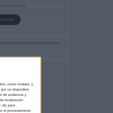
ección
il
Suscribir
GUE NUESTROS TABLEROS EN PINTEREST
CEBOOK
ivo, como cookies, y
por un dispositivo
ón de audiencia y
de localización
 clic para
bo el procesamiento