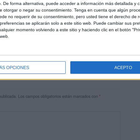
. De forma alternativa, puede acceder a información más detallada y 
e otorgar o negar su consentimiento.
Tenga en cuenta que algún proc
de no requerir de su consentimiento, pero usted tiene el derecho de r
referencias se aplicarán solo a este sitio web. Puede cambiar sus pref
alquier momento volviendo a este sitio y haciendo clic en el botón "Pri
 web.
enguaje importantes para el aprendizaje de los estudiantes los
 para seguir aprendiendo.
ÁS OPCIONES
ACEPTO
publicada.
Los campos obligatorios están marcados con
*