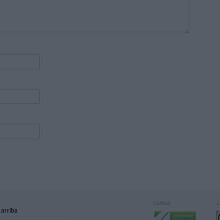
Calidad:
L
 arriba