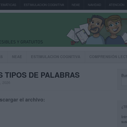
TEMÁTICAS
ESTIMULACION COGNITIVA
NEAE
NAVIDAD
ATENCIÓN
AS
NEAE
ESTIMULACION COGNITIVA
COMPRENSIÓN LEC
OS TIPOS DE PALABRAS
Bus
, 2026
scargar el archivo:
¿T
Int
sus