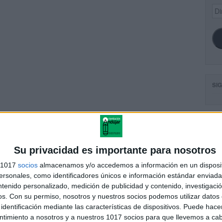
Dir
de
ema
SI
 VISUAL DE LOS TIPOS
DE PALABRAS
FA
Su privacidad es importante para nosotros
s 1017
socios
almacenamos y/o accedemos a información en un disposit
sonales, como identificadores únicos e información estándar enviada 
andujar
ntenido personalizado, medición de publicidad y contenido, investigaci
o un blog, es la apuesta personal de dos profesores Ginés y
os.
Con su permiso, nosotros y nuestros socios podemos utilizar datos 
areja, son los encargados de los contenidos que encontramos
identificación mediante las características de dispositivos. Puede hacer
 vuelcan la mayor parte del tiempo, que sus tareas como docentes, y
ntimiento a nosotros y a nuestros 1017 socios para que llevemos a ca
verano les permite.