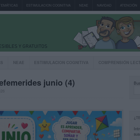
TEMÁTICAS
ESTIMULACION COGNITIVA
NEAE
NAVIDAD
ATENCIÓN
AS
NEAE
ESTIMULACION COGNITIVA
COMPRENSIÓN LEC
 efemerides junio (4)
Bus
026
¿T
Int
sus