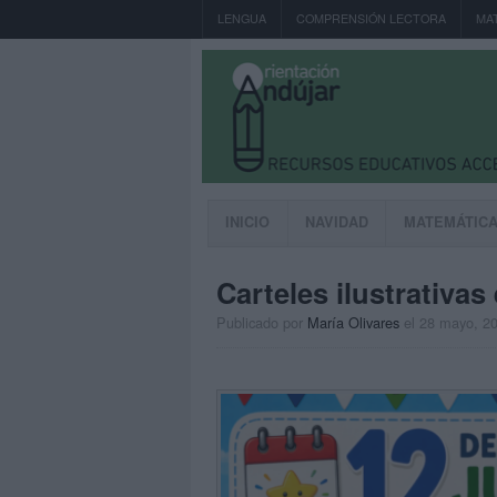
LENGUA
COMPRENSIÓN LECTORA
MA
INICIO
NAVIDAD
MATEMÁTIC
Carteles ilustrativas
Publicado por
María Olivares
el 28 mayo, 2