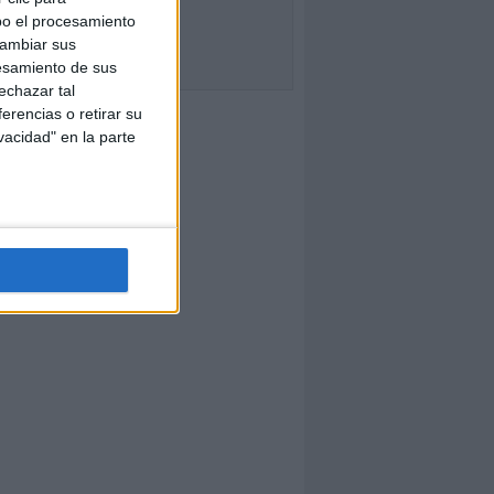
bo el procesamiento
cambiar sus
esamiento de sus
echazar tal
erencias o retirar su
vacidad" en la parte