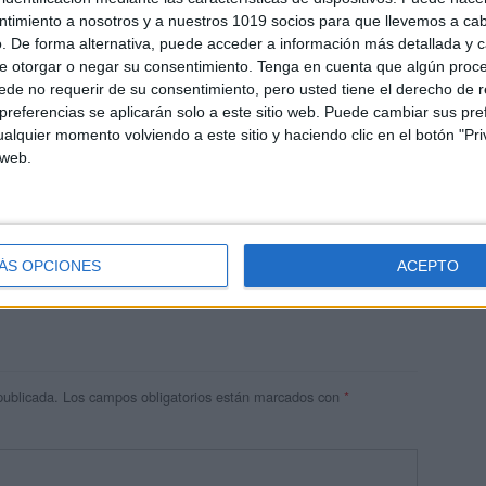
ntimiento a nosotros y a nuestros 1019 socios para que llevemos a ca
. De forma alternativa, puede acceder a información más detallada y 
e otorgar o negar su consentimiento.
Tenga en cuenta que algún proc
de no requerir de su consentimiento, pero usted tiene el derecho de r
referencias se aplicarán solo a este sitio web. Puede cambiar sus pref
alquier momento volviendo a este sitio y haciendo clic en el botón "Pri
 web.
res
 ninguna información.
ÁS OPCIONES
ACEPTO
publicada.
Los campos obligatorios están marcados con
*