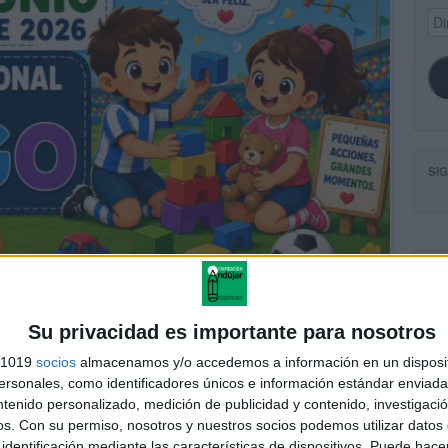
Dir
de
ema
SI
FA
Su privacidad es importante para nosotros
s 1019
socios
almacenamos y/o accedemos a información en un disposit
sonales, como identificadores únicos e información estándar enviada 
ntenido personalizado, medición de publicidad y contenido, investigaci
os.
Con su permiso, nosotros y nuestros socios podemos utilizar datos 
identificación mediante las características de dispositivos. Puede hacer