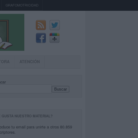
GRAFOMOTRICIDAD
TORA
ATENCIÓN
car
Buscar
E GUSTA NUESTRO MATERIAL?
roduce tu email para unirte a otros 80.859
criptores.