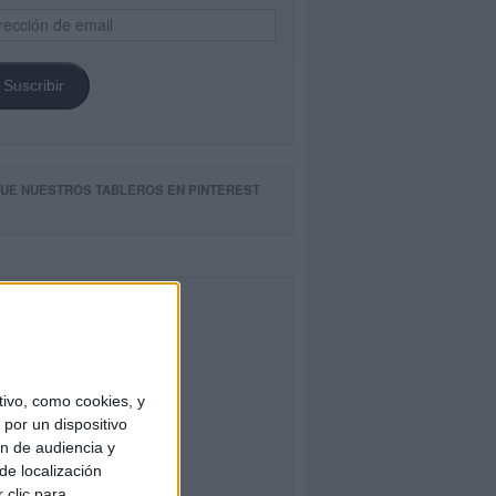
ección
il
Suscribir
GUE NUESTROS TABLEROS EN PINTEREST
CEBOOK
ivo, como cookies, y
por un dispositivo
ón de audiencia y
de localización
 clic para