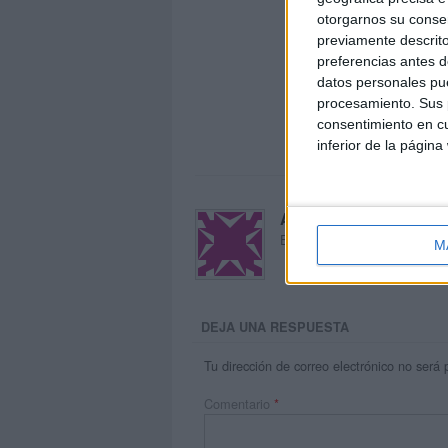
otorgarnos su conse
previamente descrito
preferencias antes d
datos personales pue
procesamiento. Sus p
consentimiento en cu
inferior de la página
Acerca de María Oliva
El autor no ha proporcionado
M
DEJA UNA RESPUESTA
Tu dirección de correo electrónico no será 
Comentario
*