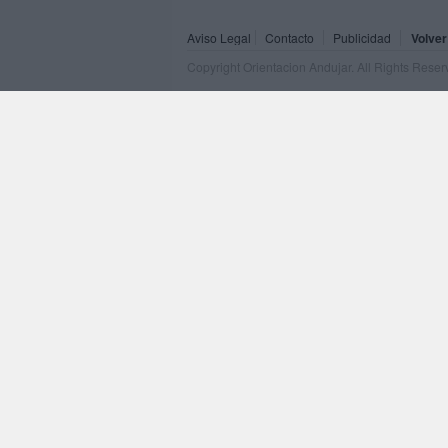
Aviso Legal
Contacto
Publicidad
Volver
Copyright Orientacion Andujar. All Rights Rese