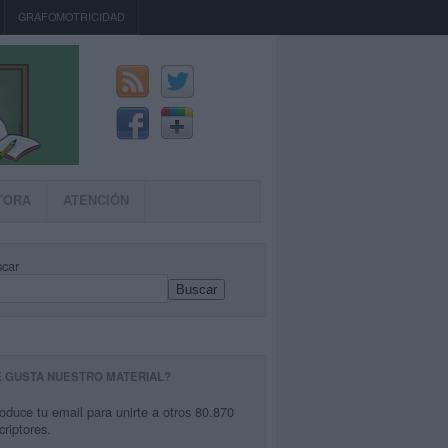
GRAFOMOTRICIDAD
TORA
ATENCIÓN
car
Buscar
E GUSTA NUESTRO MATERIAL?
roduce tu email para unirte a otros 80.870
criptores.