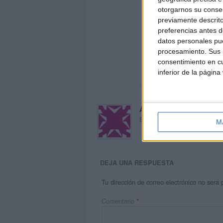
otorgarnos su conse
previamente descrito
preferencias antes d
datos personales pue
procesamiento. Sus p
consentimiento en cu
inferior de la página
Acerca de María Oliva
El autor no ha proporcionado
M
DEJA UNA RESPUESTA
Tu dirección de correo electrónico no será 
Comentario
*