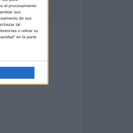
bo el procesamiento
cambiar sus
esamiento de sus
echazar tal
erencias o retirar su
vacidad" en la parte