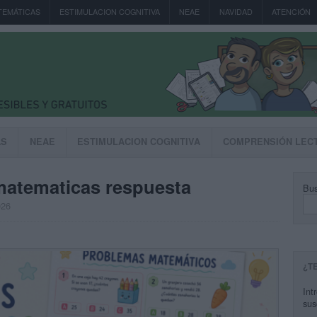
TEMÁTICAS
ESTIMULACION COGNITIVA
NEAE
NAVIDAD
ATENCIÓN
AS
NEAE
ESTIMULACION COGNITIVA
COMPRENSIÓN LEC
matematicas respuesta
Bus
026
¿T
Int
sus