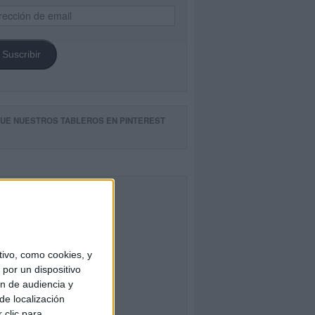
ección
il
Suscribir
GUE NUESTROS TABLEROS EN PINTEREST
CEBOOK
ivo, como cookies, y
por un dispositivo
ón de audiencia y
de localización
 clic para