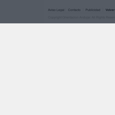
Aviso Legal
Contacto
Publicidad
Volver
Copyright Orientacion Andujar. All Rights Rese