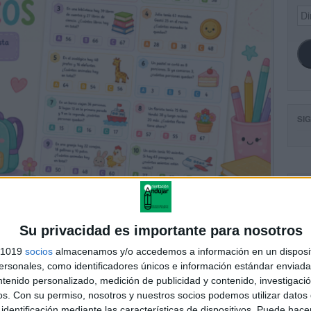
Dir
de
ema
SI
FA
Su privacidad es importante para nosotros
s 1019
socios
almacenamos y/o accedemos a información en un disposit
sonales, como identificadores únicos e información estándar enviada 
ntenido personalizado, medición de publicidad y contenido, investigaci
os.
Con su permiso, nosotros y nuestros socios podemos utilizar datos 
identificación mediante las características de dispositivos. Puede hacer