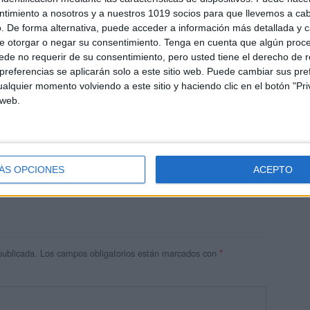
ntimiento a nosotros y a nuestros 1019 socios para que llevemos a ca
. De forma alternativa, puede acceder a información más detallada y 
e otorgar o negar su consentimiento.
Tenga en cuenta que algún proc
de no requerir de su consentimiento, pero usted tiene el derecho de r
referencias se aplicarán solo a este sitio web. Puede cambiar sus pref
alquier momento volviendo a este sitio y haciendo clic en el botón "Pri
 web.
res
 ninguna información.
ÁS OPCIONES
ACEPTO
publicada.
Los campos obligatorios están marcados con
*