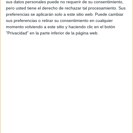
sus datos personales puede no requerir de su consentimiento,
pero usted tiene el derecho de rechazar tal procesamiento. Sus
preferencias se aplicarán solo a este sitio web. Puede cambiar
sus preferencias o retirar su consentimiento en cualquier
Acerca de María Olivares
momento volviendo a este sitio y haciendo clic en el botón
El autor no ha proporcionado ninguna información.
"Privacidad" en la parte inferior de la página web.
1 COMENTARIO
Mary
Publicado
2 junio, 2026 a las 7:42 PM
Gracias por la ayuda brindada con este
metería educativo buenisimi
RESPONDER