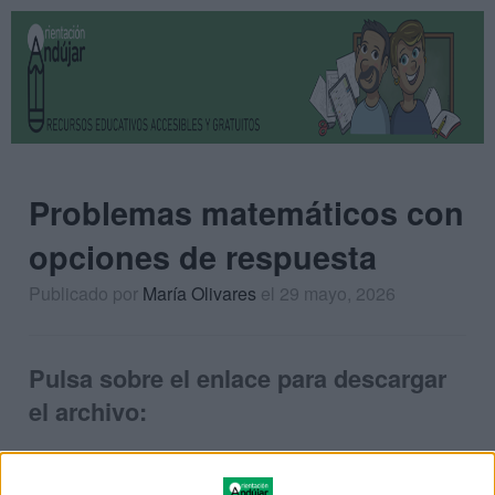
Problemas matemáticos con
opciones de respuesta
Publicado por
María Olivares
el 29 mayo, 2026
Pulsa sobre el enlace para descargar
el archivo: