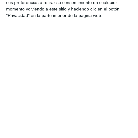
sus preferencias o retirar su consentimiento en cualquier
momento volviendo a este sitio y haciendo clic en el botón
DEJA UNA RESPUESTA
"Privacidad" en la parte inferior de la página web.
Tu dirección de correo electrónico no será
publicada.
Los campos obligatorios están marcados
con
*
Comentario
*
Nombre
*