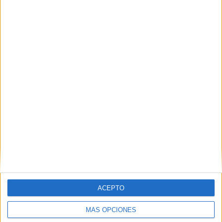
Nombre
*
Correo electrónico
*
Web
ACEPTO
MÁS OPCIONES