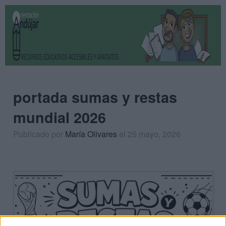
portada sumas y restas
mundial 2026
Publicado por
María Olivares
el 25 mayo, 2026