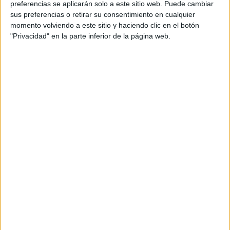
preferencias se aplicarán solo a este sitio web. Puede cambiar
sus preferencias o retirar su consentimiento en cualquier
momento volviendo a este sitio y haciendo clic en el botón
"Privacidad" en la parte inferior de la página web.
Acerca de María Olivares
El autor no ha proporcionado ninguna información.
DEJA UNA RESPUESTA
Tu dirección de correo electrónico no será
publicada.
Los campos obligatorios están marcados
con
*
Comentario
*