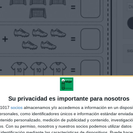
Dir
de
ema
SI
FA
Su privacidad es importante para nosotros
s 1017
socios
almacenamos y/o accedemos a información en un disposit
sonales, como identificadores únicos e información estándar enviada 
ntenido personalizado, medición de publicidad y contenido, investigaci
os.
Con su permiso, nosotros y nuestros socios podemos utilizar datos 
identificación mediante las características de dispositivos. Puede hacer