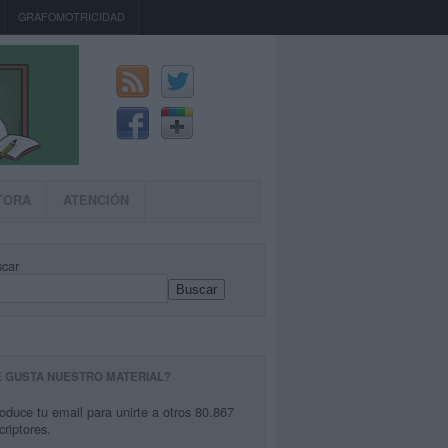
GRAFOMOTRICIDAD
TORA
ATENCIÓN
car
Buscar
E GUSTA NUESTRO MATERIAL?
roduce tu email para unirte a otros 80.867
criptores.