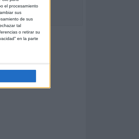
bo el procesamiento
cambiar sus
esamiento de sus
echazar tal
erencias o retirar su
vacidad" en la parte