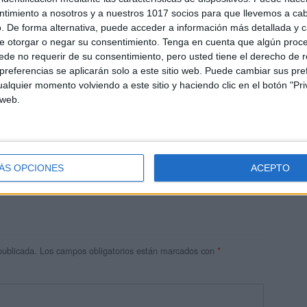
ntimiento a nosotros y a nuestros 1017 socios para que llevemos a ca
. De forma alternativa, puede acceder a información más detallada y 
e otorgar o negar su consentimiento.
Tenga en cuenta que algún proc
de no requerir de su consentimiento, pero usted tiene el derecho de r
referencias se aplicarán solo a este sitio web. Puede cambiar sus pref
alquier momento volviendo a este sitio y haciendo clic en el botón "Pri
 web.
res
 ninguna información.
ÁS OPCIONES
ACEPTO
publicada.
Los campos obligatorios están marcados con
*