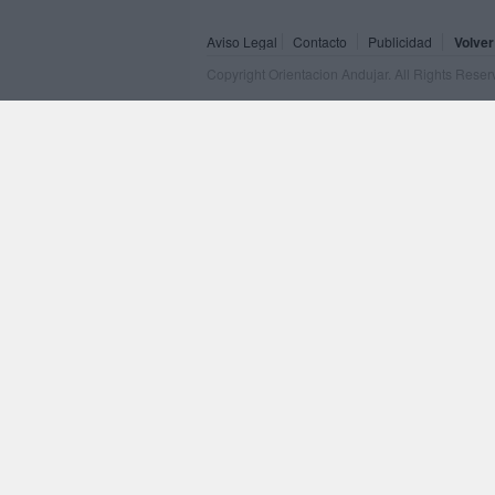
Aviso Legal
Contacto
Publicidad
Volver
Copyright Orientacion Andujar. All Rights Rese