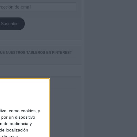
ección
il
Suscribir
GUE NUESTROS TABLEROS EN PINTEREST
CEBOOK
ivo, como cookies, y
por un dispositivo
ón de audiencia y
de localización
 clic para