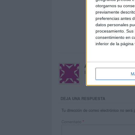
otorgarnos su conse
previamente descrito
preferencias antes d
datos personales pue
procesamiento. Sus p
consentimiento en cu
inferior de la página
Acerca de María Oliva
El autor no ha proporcionado
M
DEJA UNA RESPUESTA
Tu dirección de correo electrónico no será 
Comentario
*