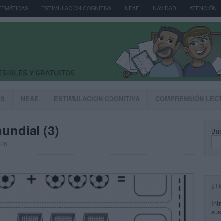
TEMÁTICAS
ESTIMULACION COGNITIVA
NEAE
NAVIDAD
ATENCIÓN
AS
NEAE
ESTIMULACION COGNITIVA
COMPRENSIÓN LEC
undial (3)
Bus
026
¿T
Int
sus