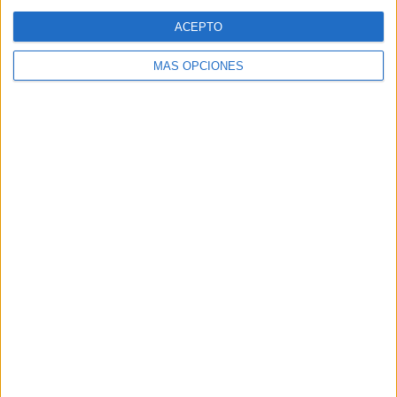
Web
ACEPTO
MÁS OPCIONES
Buscar
Buscar
¿TE GUSTA NUESTRO MATERIAL?