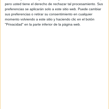
pero usted tiene el derecho de rechazar tal procesamiento. Sus
preferencias se aplicarán solo a este sitio web. Puede cambiar
sus preferencias o retirar su consentimiento en cualquier
momento volviendo a este sitio y haciendo clic en el botón
"Privacidad" en la parte inferior de la página web.
Acerca de orientacionandujar
Orientación Andújar no es solo un blog, es la apuesta
personal de dos profesores Ginés y Maribel, que
además de ser pareja, son los encargados de los
contenidos que encontramos dentro del blog y en el
cual, vuelcan la mayor parte del tiempo, que sus tareas
como docentes, y voluntarios en sus meses de verano
les permite.
DEJA UNA RESPUESTA
Tu dirección de correo electrónico no será