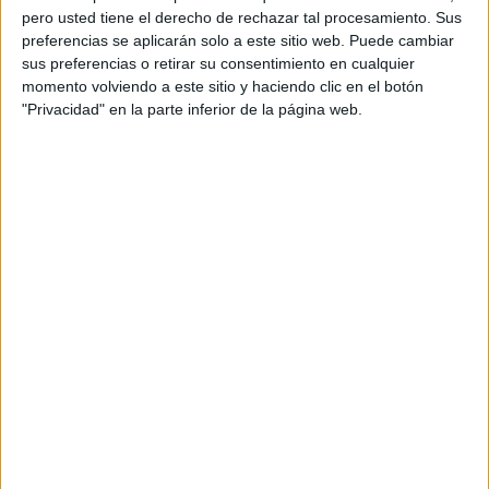
pero usted tiene el derecho de rechazar tal procesamiento. Sus
preferencias se aplicarán solo a este sitio web. Puede cambiar
sus preferencias o retirar su consentimiento en cualquier
momento volviendo a este sitio y haciendo clic en el botón
"Privacidad" en la parte inferior de la página web.
Acerca de orientacionandujar
Orientación Andújar no es solo un blog, es la apuesta
personal de dos profesores Ginés y Maribel, que
además de ser pareja, son los encargados de los
contenidos que encontramos dentro del blog y en el
cual, vuelcan la mayor parte del tiempo, que sus tareas
como docentes, y voluntarios en sus meses de verano
les permite.
DEJA UNA RESPUESTA
Tu dirección de correo electrónico no será