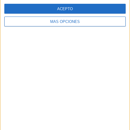
Web
ACEPTO
MÁS OPCIONES
Buscar
Buscar
¿TE GUSTA NUESTRO MATERIAL?