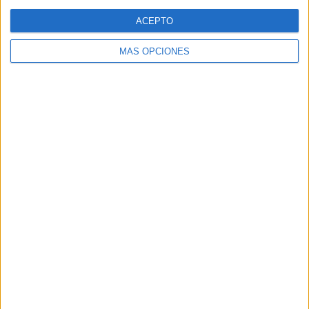
Web
ACEPTO
MÁS OPCIONES
Buscar
Buscar
¿TE GUSTA NUESTRO MATERIAL?