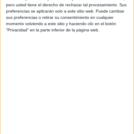
pero usted tiene el derecho de rechazar tal procesamiento. Sus
preferencias se aplicarán solo a este sitio web. Puede cambiar
sus preferencias o retirar su consentimiento en cualquier
momento volviendo a este sitio y haciendo clic en el botón
"Privacidad" en la parte inferior de la página web.
Acerca de orientacionandujar
Orientación Andújar no es solo un blog, es la apuesta
personal de dos profesores Ginés y Maribel, que
además de ser pareja, son los encargados de los
contenidos que encontramos dentro del blog y en el
cual, vuelcan la mayor parte del tiempo, que sus tareas
como docentes, y voluntarios en sus meses de verano
les permite.
DEJA UNA RESPUESTA
Tu dirección de correo electrónico no será