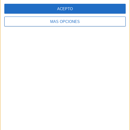
Web
ACEPTO
MÁS OPCIONES
Buscar
Buscar
¿TE GUSTA NUESTRO MATERIAL?