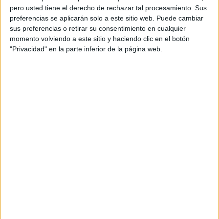
pero usted tiene el derecho de rechazar tal procesamiento. Sus
preferencias se aplicarán solo a este sitio web. Puede cambiar
sus preferencias o retirar su consentimiento en cualquier
momento volviendo a este sitio y haciendo clic en el botón
"Privacidad" en la parte inferior de la página web.
Acerca de orientacionandujar
Orientación Andújar no es solo un blog, es la apuesta
personal de dos profesores Ginés y Maribel, que
además de ser pareja, son los encargados de los
contenidos que encontramos dentro del blog y en el
cual, vuelcan la mayor parte del tiempo, que sus tareas
como docentes, y voluntarios en sus meses de verano
les permite.
DEJA UNA RESPUESTA
Tu dirección de correo electrónico no será