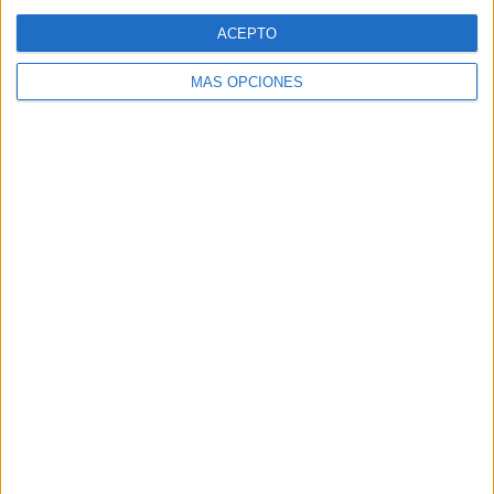
Web
ACEPTO
MÁS OPCIONES
Buscar
Buscar
¿TE GUSTA NUESTRO MATERIAL?