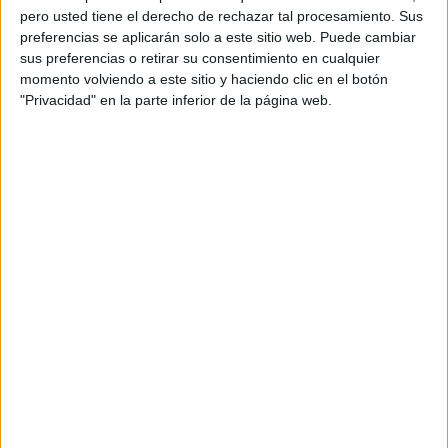
pero usted tiene el derecho de rechazar tal procesamiento. Sus
preferencias se aplicarán solo a este sitio web. Puede cambiar
sus preferencias o retirar su consentimiento en cualquier
momento volviendo a este sitio y haciendo clic en el botón
"Privacidad" en la parte inferior de la página web.
Acerca de orientacionandujar
Orientación Andújar no es solo un blog, es la apuesta
personal de dos profesores Ginés y Maribel, que
además de ser pareja, son los encargados de los
contenidos que encontramos dentro del blog y en el
cual, vuelcan la mayor parte del tiempo, que sus tareas
como docentes, y voluntarios en sus meses de verano
les permite.
DEJA UNA RESPUESTA
Tu dirección de correo electrónico no será