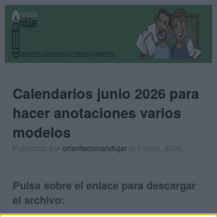
Calendarios junio 2026 para
hacer anotaciones varios
modelos
Publicado por
orientacionandujar
el 1 junio, 2026
Pulsa sobre el enlace para descargar
el archivo: