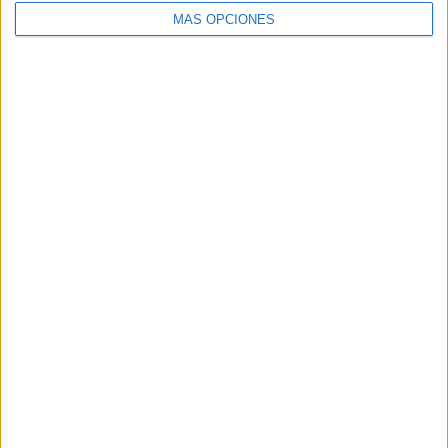
MÁS OPCIONES
Buscar
Buscar
¿TE GUSTA NUESTRO MATERIAL?
Introduce tu email para unirte a otros
80.842 suscriptores.
Dirección
de