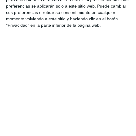
Acerca de orientacionandujar
preferencias se aplicarán solo a este sitio web. Puede cambiar
Orientación Andújar no es solo un blog, es la apuesta
sus preferencias o retirar su consentimiento en cualquier
momento volviendo a este sitio y haciendo clic en el botón
personal de dos profesores Ginés y Maribel, que
"Privacidad" en la parte inferior de la página web.
además de ser pareja, son los encargados de los
contenidos que encontramos dentro del blog y en el
cual, vuelcan la mayor parte del tiempo, que sus tareas
como docentes, y voluntarios en sus meses de verano
les permite.
DEJA UNA RESPUESTA
Tu dirección de correo electrónico no será
publicada.
Los campos obligatorios están marcados
con
*
Comentario
*