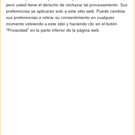
pero usted tiene el derecho de rechazar tal procesamiento. Sus
preferencias se aplicarán solo a este sitio web. Puede cambiar
sus preferencias o retirar su consentimiento en cualquier
momento volviendo a este sitio y haciendo clic en el botón
"Privacidad" en la parte inferior de la página web.
Acerca de orientacionandujar
Orientación Andújar no es solo un blog, es la apuesta
personal de dos profesores Ginés y Maribel, que
además de ser pareja, son los encargados de los
contenidos que encontramos dentro del blog y en el
cual, vuelcan la mayor parte del tiempo, que sus tareas
como docentes, y voluntarios en sus meses de verano
les permite.
DEJA UNA RESPUESTA
Tu dirección de correo electrónico no será