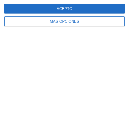
Web
ACEPTO
MÁS OPCIONES
Buscar
Buscar
¿TE GUSTA NUESTRO MATERIAL?