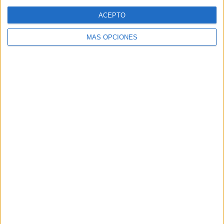
Web
ACEPTO
MÁS OPCIONES
Buscar
Buscar
¿TE GUSTA NUESTRO MATERIAL?