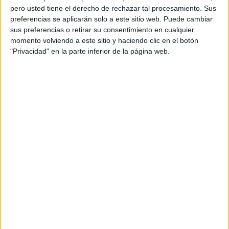
pero usted tiene el derecho de rechazar tal procesamiento. Sus
preferencias se aplicarán solo a este sitio web. Puede cambiar
sus preferencias o retirar su consentimiento en cualquier
momento volviendo a este sitio y haciendo clic en el botón
"Privacidad" en la parte inferior de la página web.
Acerca de orientacionandujar
Orientación Andújar no es solo un blog, es la apuesta
personal de dos profesores Ginés y Maribel, que
además de ser pareja, son los encargados de los
contenidos que encontramos dentro del blog y en el
cual, vuelcan la mayor parte del tiempo, que sus tareas
como docentes, y voluntarios en sus meses de verano
les permite.
DEJA UNA RESPUESTA
Tu dirección de correo electrónico no será