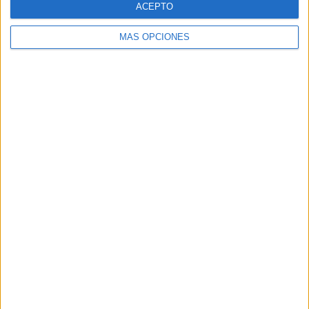
ACEPTO
MÁS OPCIONES
Buscar
Buscar
¿TE GUSTA NUESTRO MATERIAL?
Introduce tu email para unirte a otros
80.871 suscriptores.