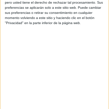
pero usted tiene el derecho de rechazar tal procesamiento. Sus
preferencias se aplicarán solo a este sitio web. Puede cambiar
sus preferencias o retirar su consentimiento en cualquier
momento volviendo a este sitio y haciendo clic en el botón
Acerca de orientacionandujar
"Privacidad" en la parte inferior de la página web.
Orientación Andújar no es solo un blog, es la apuesta
personal de dos profesores Ginés y Maribel, que
además de ser pareja, son los encargados de los
contenidos que encontramos dentro del blog y en el
cual, vuelcan la mayor parte del tiempo, que sus tareas
como docentes, y voluntarios en sus meses de verano
les permite.
DEJA UNA RESPUESTA
Tu dirección de correo electrónico no será
publicada.
Los campos obligatorios están marcados
con
*