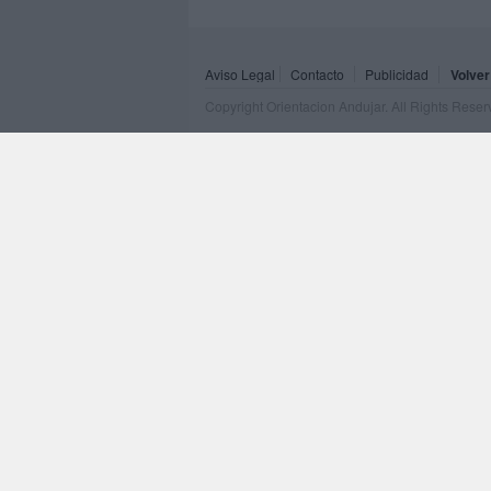
Aviso Legal
Contacto
Publicidad
Volver
Copyright Orientacion Andujar. All Rights Rese