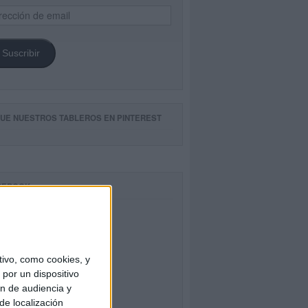
ección
il
Suscribir
GUE NUESTROS TABLEROS EN PINTEREST
CEBOOK
ivo, como cookies, y
por un dispositivo
ón de audiencia y
de localización