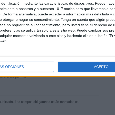
identificación mediante las características de dispositivos. Puede hacer
ntimiento a nosotros y a nuestros 1017 socios para que llevemos a ca
. De forma alternativa, puede acceder a información más detallada y 
e otorgar o negar su consentimiento.
Tenga en cuenta que algún proc
de no requerir de su consentimiento, pero usted tiene el derecho de r
referencias se aplicarán solo a este sitio web. Puede cambiar sus pref
alquier momento volviendo a este sitio y haciendo clic en el botón "Pri
 web.
andujar
o un blog, es la apuesta personal de dos profesores Ginés y
areja, son los encargados de los contenidos que encontramos
ÁS OPCIONES
ACEPTO
 vuelcan la mayor parte del tiempo, que sus tareas como docentes, y
verano les permite.
publicada.
Los campos obligatorios están marcados con
*