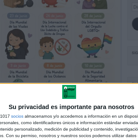
Dir
de
ema
SI
FA
Su privacidad es importante para nosotros
s 1017
socios
almacenamos y/o accedemos a información en un disposit
sonales, como identificadores únicos e información estándar enviada 
ntenido personalizado, medición de publicidad y contenido, investigaci
os.
Con su permiso, nosotros y nuestros socios podemos utilizar datos 