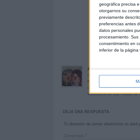
geográfica precisa e 
otorgarnos su conse
previamente descrito
preferencias antes d
datos personales pue
procesamiento. Sus p
consentimiento en cu
inferior de la página
Acerca de orientacion
Orientación Andújar no es sol
Maribel, que además de ser p
M
dentro del blog y en el cual,
voluntarios en sus meses de 
DEJA UNA RESPUESTA
Tu dirección de correo electrónico no será 
Comentario
*