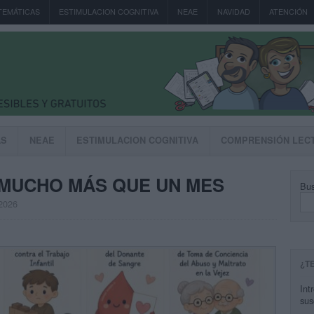
TEMÁTICAS
ESTIMULACION COGNITIVA
NEAE
NAVIDAD
ATENCIÓN
AS
NEAE
ESTIMULACION COGNITIVA
COMPRENSIÓN LEC
 MUCHO MÁS QUE UN MES
Bus
 2026
¿T
Int
sus