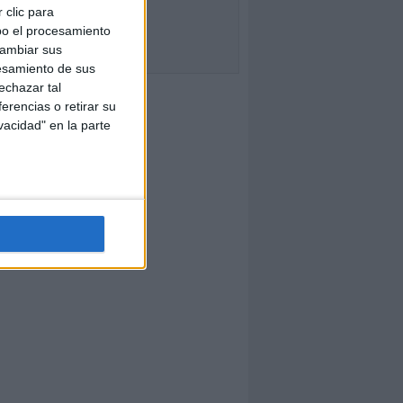
 clic para
bo el procesamiento
cambiar sus
esamiento de sus
echazar tal
erencias o retirar su
vacidad" en la parte