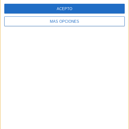
Web
ACEPTO
MÁS OPCIONES
Buscar
Buscar
¿TE GUSTA NUESTRO MATERIAL?