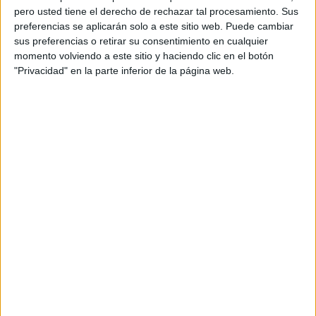
pero usted tiene el derecho de rechazar tal procesamiento. Sus
preferencias se aplicarán solo a este sitio web. Puede cambiar
sus preferencias o retirar su consentimiento en cualquier
momento volviendo a este sitio y haciendo clic en el botón
"Privacidad" en la parte inferior de la página web.
Acerca de orientacionandujar
Orientación Andújar no es solo un blog, es la apuesta
personal de dos profesores Ginés y Maribel, que
además de ser pareja, son los encargados de los
contenidos que encontramos dentro del blog y en el
cual, vuelcan la mayor parte del tiempo, que sus tareas
como docentes, y voluntarios en sus meses de verano
les permite.
DEJA UNA RESPUESTA
Tu dirección de correo electrónico no será