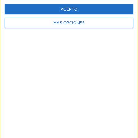
Web
ACEPTO
MÁS OPCIONES
Buscar
Buscar
¿TE GUSTA NUESTRO MATERIAL?