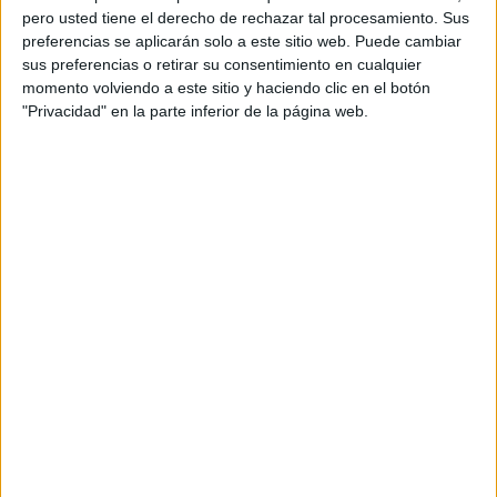
pero usted tiene el derecho de rechazar tal procesamiento. Sus
preferencias se aplicarán solo a este sitio web. Puede cambiar
sus preferencias o retirar su consentimiento en cualquier
momento volviendo a este sitio y haciendo clic en el botón
"Privacidad" en la parte inferior de la página web.
Acerca de orientacionandujar
Orientación Andújar no es solo un blog, es la apuesta
personal de dos profesores Ginés y Maribel, que
además de ser pareja, son los encargados de los
contenidos que encontramos dentro del blog y en el
cual, vuelcan la mayor parte del tiempo, que sus tareas
como docentes, y voluntarios en sus meses de verano
les permite.
DEJA UNA RESPUESTA
Tu dirección de correo electrónico no será