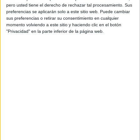
pero usted tiene el derecho de rechazar tal procesamiento. Sus
preferencias se aplicarán solo a este sitio web. Puede cambiar
sus preferencias o retirar su consentimiento en cualquier
momento volviendo a este sitio y haciendo clic en el botón
"Privacidad" en la parte inferior de la página web.
Acerca de orientacionandujar
Orientación Andújar no es solo un blog, es la apuesta
personal de dos profesores Ginés y Maribel, que
además de ser pareja, son los encargados de los
contenidos que encontramos dentro del blog y en el
cual, vuelcan la mayor parte del tiempo, que sus tareas
como docentes, y voluntarios en sus meses de verano
les permite.
DEJA UNA RESPUESTA
Tu dirección de correo electrónico no será