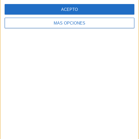
Web
ACEPTO
MÁS OPCIONES
Buscar
Buscar
¿TE GUSTA NUESTRO MATERIAL?