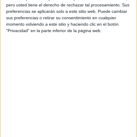
pero usted tiene el derecho de rechazar tal procesamiento. Sus
preferencias se aplicarán solo a este sitio web. Puede cambiar
sus preferencias o retirar su consentimiento en cualquier
momento volviendo a este sitio y haciendo clic en el botón
"Privacidad" en la parte inferior de la página web.
Acerca de orientacionandujar
Orientación Andújar no es solo un blog, es la apuesta
personal de dos profesores Ginés y Maribel, que
además de ser pareja, son los encargados de los
contenidos que encontramos dentro del blog y en el
cual, vuelcan la mayor parte del tiempo, que sus tareas
como docentes, y voluntarios en sus meses de verano
les permite.
DEJA UNA RESPUESTA
Tu dirección de correo electrónico no será