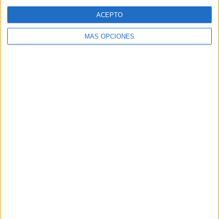
Web
ACEPTO
MÁS OPCIONES
Buscar
Buscar
¿TE GUSTA NUESTRO MATERIAL?