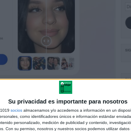
Dir
de
ema
SI
FA
Su privacidad es importante para nosotros
s 1019
socios
almacenamos y/o accedemos a información en un disposit
sonales, como identificadores únicos e información estándar enviada 
ntenido personalizado, medición de publicidad y contenido, investigaci
os.
Con su permiso, nosotros y nuestros socios podemos utilizar datos 