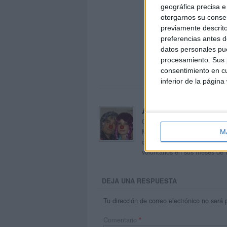
geográfica precisa e 
otorgarnos su conse
previamente descrito
preferencias antes d
datos personales pue
procesamiento. Sus p
consentimiento en cu
inferior de la página
Acerca de orientacion
Orientación Andújar no es sol
Maribel, que además de ser p
M
dentro del blog y en el cual,
voluntarios en sus meses de 
DEJA UNA RESPUESTA
Tu dirección de correo electrónico no será 
Comentario
*