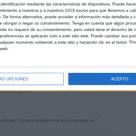
identificación mediante las características de dispositivos. Puede hacer
ntimiento a nosotros y a nuestros 1019 socios para que llevemos a ca
. De forma alternativa, puede acceder a información más detallada y 
e otorgar o negar su consentimiento.
Tenga en cuenta que algún proc
de no requerir de su consentimiento, pero usted tiene el derecho de r
referencias se aplicarán solo a este sitio web. Puede cambiar sus pref
alquier momento volviendo a este sitio y haciendo clic en el botón "Pri
 web.
andujar
o un blog, es la apuesta personal de dos profesores Ginés y
areja, son los encargados de los contenidos que encontramos
ÁS OPCIONES
ACEPTO
 vuelcan la mayor parte del tiempo, que sus tareas como docentes, y
verano les permite.
publicada.
Los campos obligatorios están marcados con
*