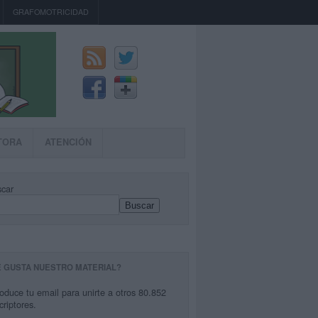
GRAFOMOTRICIDAD
TORA
ATENCIÓN
car
Buscar
E GUSTA NUESTRO MATERIAL?
roduce tu email para unirte a otros 80.852
criptores.