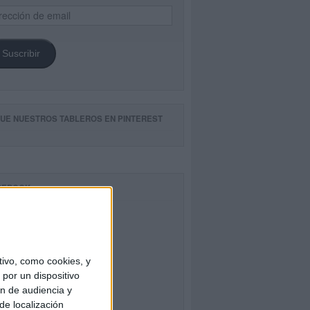
ección
il
Suscribir
GUE NUESTROS TABLEROS EN PINTEREST
CEBOOK
ivo, como cookies, y
por un dispositivo
ón de audiencia y
de localización