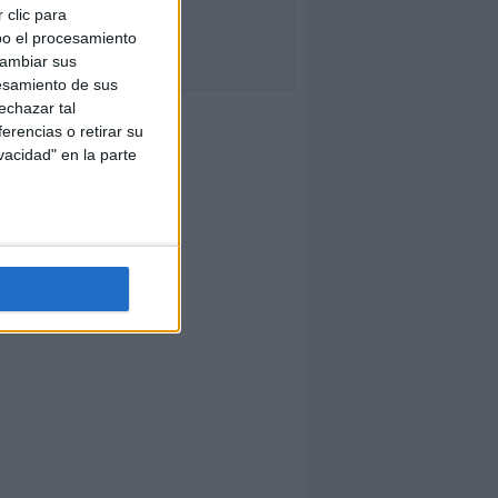
 clic para
bo el procesamiento
cambiar sus
esamiento de sus
echazar tal
erencias o retirar su
vacidad" en la parte