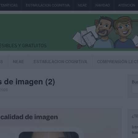
TEMÁTICAS
ESTIMULACION COGNITIVA
NEAE
NAVIDAD
ATENCIÓN
AS
NEAE
ESTIMULACION COGNITIVA
COMPRENSIÓN LEC
 de imagen (2)
Bus
 2026
¿T
Int
sus