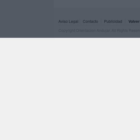
Aviso Legal
Contacto
Publicidad
Volver
Copyright Orientacion Andujar. All Rights Rese