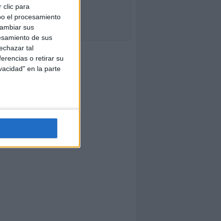
 clic para
bo el procesamiento
cambiar sus
esamiento de sus
echazar tal
erencias o retirar su
vacidad" en la parte