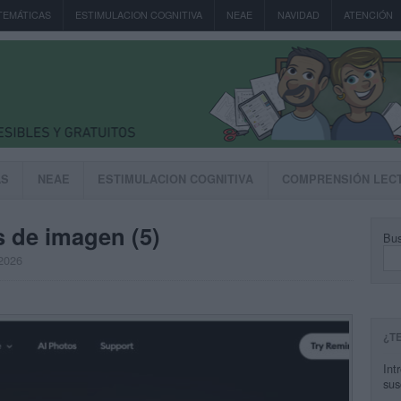
TEMÁTICAS
ESTIMULACION COGNITIVA
NEAE
NAVIDAD
ATENCIÓN
AS
NEAE
ESTIMULACION COGNITIVA
COMPRENSIÓN LEC
 de imagen (5)
Bus
 2026
¿T
Int
sus