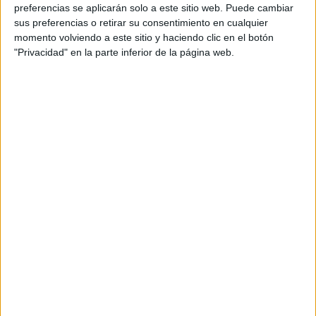
personal de dos profesores Ginés y Maribel, que
preferencias se aplicarán solo a este sitio web. Puede cambiar
además de ser pareja, son los encargados de los
sus preferencias o retirar su consentimiento en cualquier
momento volviendo a este sitio y haciendo clic en el botón
contenidos que encontramos dentro del blog y en el
"Privacidad" en la parte inferior de la página web.
cual, vuelcan la mayor parte del tiempo, que sus tareas
como docentes, y voluntarios en sus meses de verano
les permite.
DEJA UNA RESPUESTA
Tu dirección de correo electrónico no será
publicada.
Los campos obligatorios están marcados
con
*
Comentario
*