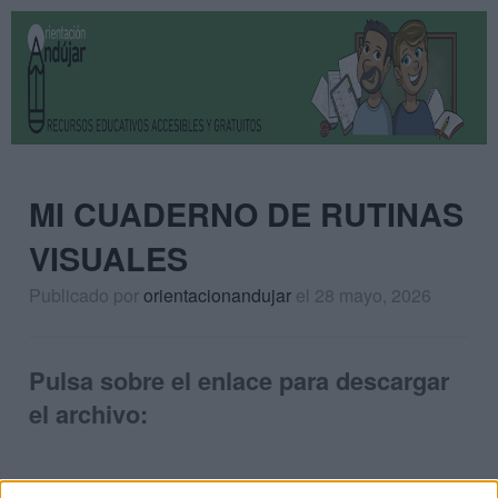
MI CUADERNO DE RUTINAS
VISUALES
Publicado por
orientacionandujar
el 28 mayo, 2026
Pulsa sobre el enlace para descargar
el archivo: