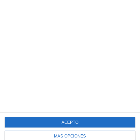
Nombre
*
Correo electrónico
*
Web
ACEPTO
MÁS OPCIONES