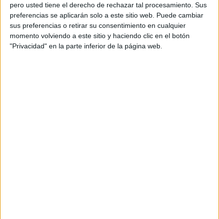
pero usted tiene el derecho de rechazar tal procesamiento. Sus
preferencias se aplicarán solo a este sitio web. Puede cambiar
sus preferencias o retirar su consentimiento en cualquier
momento volviendo a este sitio y haciendo clic en el botón
Acerca de orientacionandujar
"Privacidad" en la parte inferior de la página web.
Orientación Andújar no es solo un blog, es la apuesta
personal de dos profesores Ginés y Maribel, que
además de ser pareja, son los encargados de los
contenidos que encontramos dentro del blog y en el
cual, vuelcan la mayor parte del tiempo, que sus tareas
como docentes, y voluntarios en sus meses de verano
les permite.
DEJA UNA RESPUESTA
Tu dirección de correo electrónico no será
publicada.
Los campos obligatorios están marcados
con
*