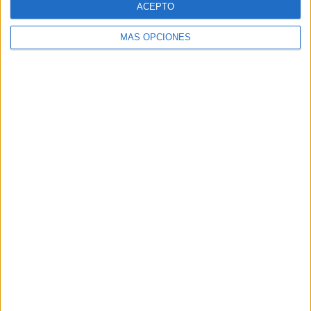
ACEPTO
MÁS OPCIONES
Buscar
Buscar
¿TE GUSTA NUESTRO MATERIAL?
Introduce tu email para unirte a otros
80.852 suscriptores.