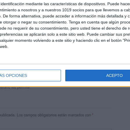
identificación mediante las características de dispositivos. Puede hacer
ntimiento a nosotros y a nuestros 1019 socios para que llevemos a ca
. De forma alternativa, puede acceder a información más detallada y 
e otorgar o negar su consentimiento.
Tenga en cuenta que algún proc
de no requerir de su consentimiento, pero usted tiene el derecho de r
referencias se aplicarán solo a este sitio web. Puede cambiar sus pref
alquier momento volviendo a este sitio y haciendo clic en el botón "Pri
 web.
andujar
o un blog, es la apuesta personal de dos profesores Ginés y
areja, son los encargados de los contenidos que encontramos
ÁS OPCIONES
ACEPTO
 vuelcan la mayor parte del tiempo, que sus tareas como docentes, y
verano les permite.
publicada.
Los campos obligatorios están marcados con
*