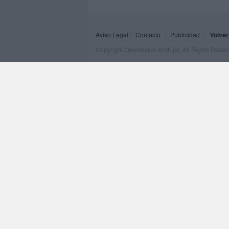
Aviso Legal
Contacto
Publicidad
Volver
Copyright Orientacion Andujar. All Rights Rese