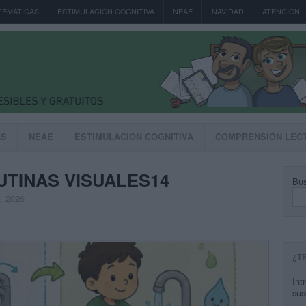
TEMÁTICAS
ESTIMULACION COGNITIVA
NEAE
NAVIDAD
ATENCIÓN
AS
NEAE
ESTIMULACION COGNITIVA
COMPRENSIÓN LEC
UTINAS VISUALES14
Bus
, 2026
¿T
Int
sus