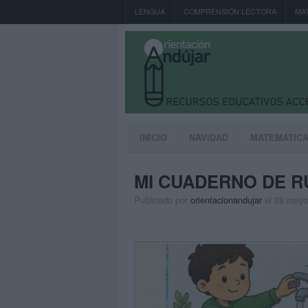
LENGUA
COMPRENSIÓN LECTORA
MA
INICIO
NAVIDAD
MATEMÁTIC
MI CUADERNO DE R
Publicado por
orientacionandujar
el 28 mayo