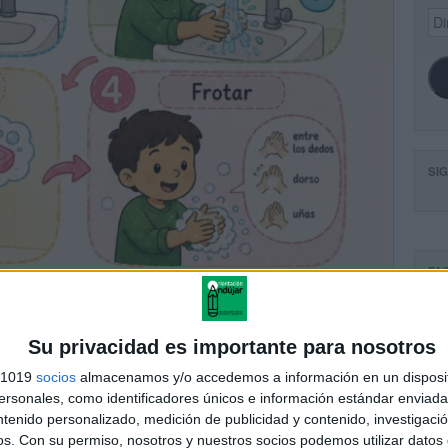
Dir
de
ema
SI
FA
Su privacidad es importante para nosotros
s 1019
socios
almacenamos y/o accedemos a información en un disposit
sonales, como identificadores únicos e información estándar enviada 
ntenido personalizado, medición de publicidad y contenido, investigaci
os.
Con su permiso, nosotros y nuestros socios podemos utilizar datos 