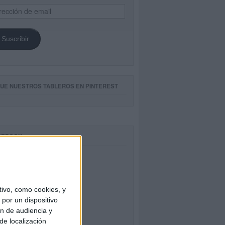
ección
il
Suscribir
GUE NUESTROS TABLEROS EN PINTEREST
CEBOOK
ivo, como cookies, y
por un dispositivo
ón de audiencia y
de localización