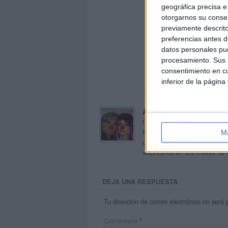
geográfica precisa e 
otorgarnos su conse
previamente descrito
preferencias antes d
datos personales pue
procesamiento. Sus p
consentimiento en cu
inferior de la página
Acerca de orientacion
Orientación Andújar no es sol
Maribel, que además de ser p
M
dentro del blog y en el cual,
voluntarios en sus meses de 
DEJA UNA RESPUESTA
Tu dirección de correo electrónico no será 
Comentario
*