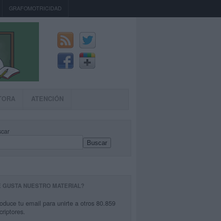
GRAFOMOTRICIDAD
TORA
ATENCIÓN
car
Buscar
E GUSTA NUESTRO MATERIAL?
roduce tu email para unirte a otros 80.859
criptores.