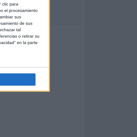
 clic para
bo el procesamiento
cambiar sus
esamiento de sus
echazar tal
erencias o retirar su
vacidad" en la parte