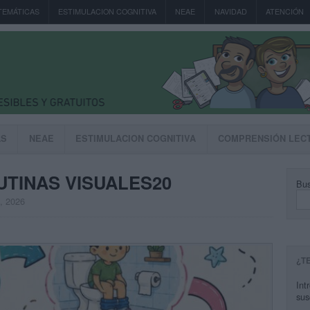
TEMÁTICAS
ESTIMULACION COGNITIVA
NEAE
NAVIDAD
ATENCIÓN
AS
NEAE
ESTIMULACION COGNITIVA
COMPRENSIÓN LEC
UTINAS VISUALES20
Bus
, 2026
¿T
Int
sus