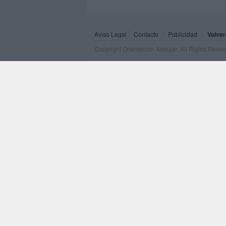
Aviso Legal
Contacto
Publicidad
Volver
Copyright Orientacion Andujar. All Rights Rese