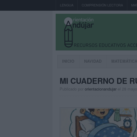
LENGUA
COMPRENSIÓN LECTORA
MA
INICIO
NAVIDAD
MATEMÁTIC
MI CUADERNO DE R
Publicado por
orientacionandujar
el 28 mayo