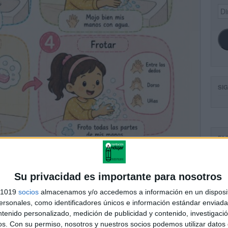
Dir
de
ema
SI
FA
Su privacidad es importante para nosotros
s 1019
socios
almacenamos y/o accedemos a información en un disposit
sonales, como identificadores únicos e información estándar enviada 
ntenido personalizado, medición de publicidad y contenido, investigaci
os.
Con su permiso, nosotros y nuestros socios podemos utilizar datos 