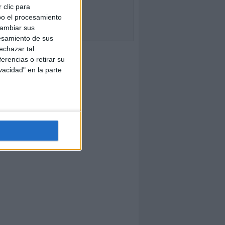
 clic para
bo el procesamiento
cambiar sus
esamiento de sus
echazar tal
erencias o retirar su
vacidad" en la parte