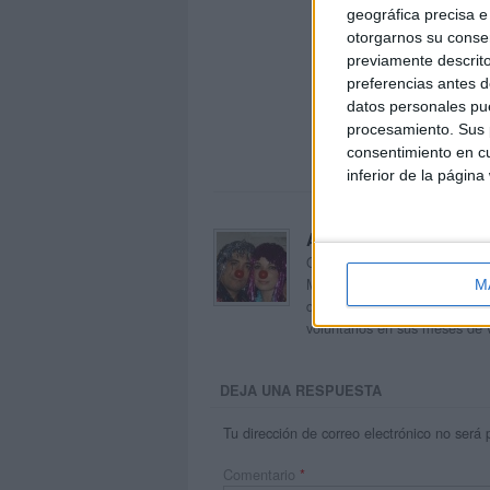
geográfica precisa e 
otorgarnos su conse
previamente descrito
preferencias antes d
datos personales pue
procesamiento. Sus p
consentimiento en cu
inferior de la página
Acerca de orientacion
Orientación Andújar no es sol
Maribel, que además de ser p
M
dentro del blog y en el cual,
voluntarios en sus meses de 
DEJA UNA RESPUESTA
Tu dirección de correo electrónico no será 
Comentario
*