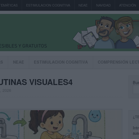
TEMÁTICAS
ESTIMULACION COGNITIVA
NEAE
NAVIDAD
ATENCIÓN
AS
NEAE
ESTIMULACION COGNITIVA
COMPRENSIÓN LEC
UTINAS VISUALES4
Bus
, 2026
¿T
Int
sus