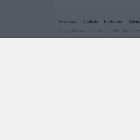
Aviso Legal
Contacto
Publicidad
Volver
Copyright Orientacion Andujar. All Rights Rese