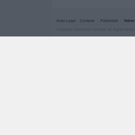
Aviso Legal
Contacto
Publicidad
Volver
Copyright Orientacion Andujar. All Rights Rese