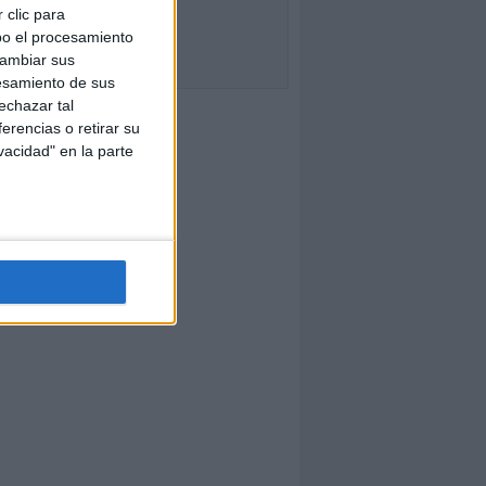
 clic para
bo el procesamiento
cambiar sus
esamiento de sus
echazar tal
erencias o retirar su
vacidad" en la parte