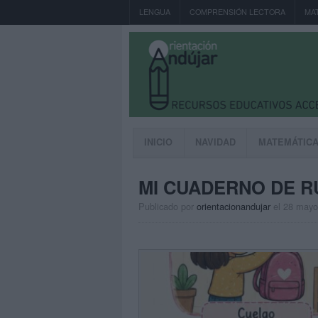
LENGUA
COMPRENSIÓN LECTORA
MA
INICIO
NAVIDAD
MATEMÁTIC
MI CUADERNO DE R
Publicado por
orientacionandujar
el 28 mayo