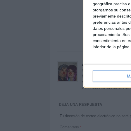
geográfica precisa e 
otorgarnos su conse
previamente descrito
preferencias antes d
datos personales pue
procesamiento. Sus p
consentimiento en cu
inferior de la página
Acerca de orientacion
Orientación Andújar no es sol
Maribel, que además de ser p
M
dentro del blog y en el cual,
voluntarios en sus meses de 
DEJA UNA RESPUESTA
Tu dirección de correo electrónico no será 
Comentario
*