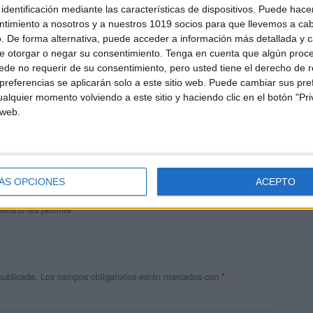
identificación mediante las características de dispositivos. Puede hacer
ntimiento a nosotros y a nuestros 1019 socios para que llevemos a ca
. De forma alternativa, puede acceder a información más detallada y 
e otorgar o negar su consentimiento.
Tenga en cuenta que algún proc
de no requerir de su consentimiento, pero usted tiene el derecho de r
referencias se aplicarán solo a este sitio web. Puede cambiar sus pref
alquier momento volviendo a este sitio y haciendo clic en el botón "Pri
 web.
andujar
o un blog, es la apuesta personal de dos profesores Ginés y
areja, son los encargados de los contenidos que encontramos
ÁS OPCIONES
ACEPTO
 vuelcan la mayor parte del tiempo, que sus tareas como docentes, y
verano les permite.
publicada.
Los campos obligatorios están marcados con
*