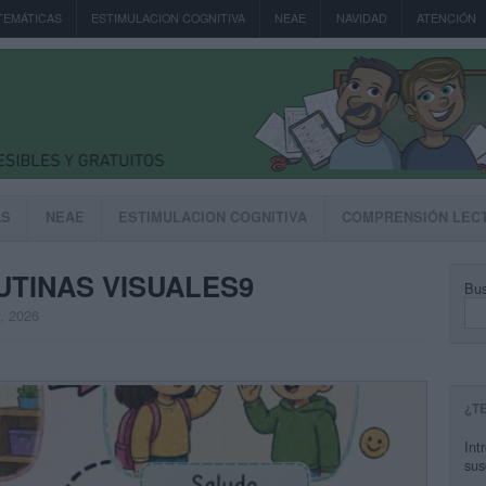
TEMÁTICAS
ESTIMULACION COGNITIVA
NEAE
NAVIDAD
ATENCIÓN
AS
NEAE
ESTIMULACION COGNITIVA
COMPRENSIÓN LEC
UTINAS VISUALES9
Bus
, 2026
¿T
Int
sus