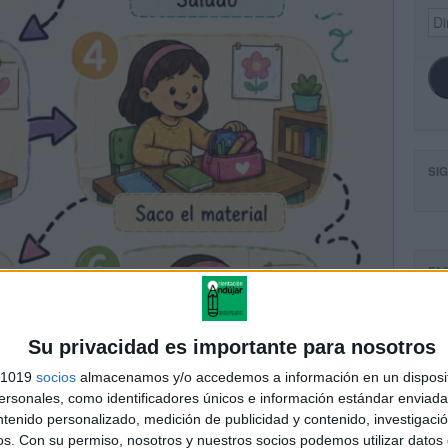
Dir
de
ema
SI
FA
Su privacidad es importante para nosotros
s 1019
socios
almacenamos y/o accedemos a información en un disposit
sonales, como identificadores únicos e información estándar enviada 
ntenido personalizado, medición de publicidad y contenido, investigaci
os.
Con su permiso, nosotros y nuestros socios podemos utilizar datos 