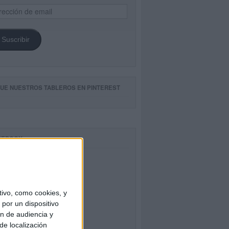
ección
il
Suscribir
GUE NUESTROS TABLEROS EN PINTEREST
CEBOOK
ivo, como cookies, y
por un dispositivo
ón de audiencia y
de localización