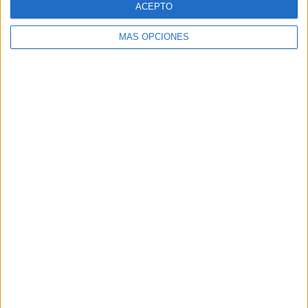
ACEPTO
MÁS OPCIONES
Buscar
Buscar
¿TE GUSTA NUESTRO MATERIAL?
Introduce tu email para unirte a otros
80.861 suscriptores.