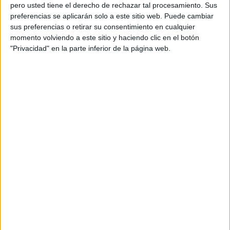
pero usted tiene el derecho de rechazar tal procesamiento. Sus
preferencias se aplicarán solo a este sitio web. Puede cambiar
sus preferencias o retirar su consentimiento en cualquier
momento volviendo a este sitio y haciendo clic en el botón
Acerca de orientacionandujar
"Privacidad" en la parte inferior de la página web.
Orientación Andújar no es solo un blog, es la apuesta
personal de dos profesores Ginés y Maribel, que
además de ser pareja, son los encargados de los
contenidos que encontramos dentro del blog y en el
cual, vuelcan la mayor parte del tiempo, que sus tareas
como docentes, y voluntarios en sus meses de verano
les permite.
DEJA UNA RESPUESTA
Tu dirección de correo electrónico no será
publicada.
Los campos obligatorios están marcados
con
*