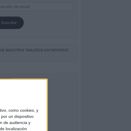
ección
il
Suscribir
GUE NUESTROS TABLEROS EN PINTEREST
CEBOOK
ivo, como cookies, y
por un dispositivo
ón de audiencia y
de localización