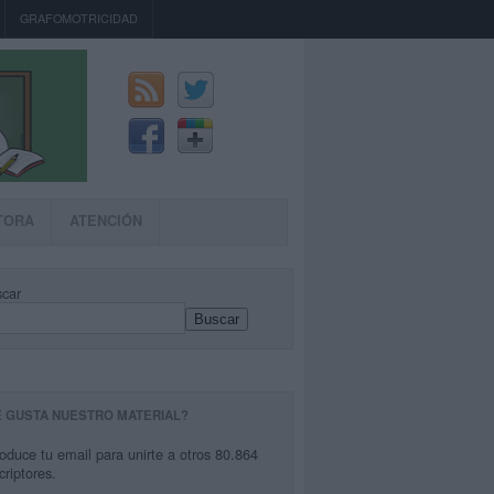
GRAFOMOTRICIDAD
TORA
ATENCIÓN
car
Buscar
E GUSTA NUESTRO MATERIAL?
roduce tu email para unirte a otros 80.864
criptores.