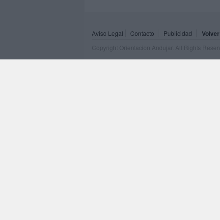
Aviso Legal
Contacto
Publicidad
Volver
Copyright Orientacion Andujar. All Rights Rese