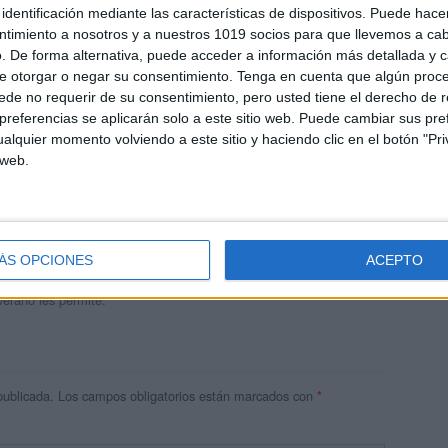
identificación mediante las características de dispositivos. Puede hacer
ntimiento a nosotros y a nuestros 1019 socios para que llevemos a ca
. De forma alternativa, puede acceder a información más detallada y 
e otorgar o negar su consentimiento.
Tenga en cuenta que algún proc
de no requerir de su consentimiento, pero usted tiene el derecho de r
referencias se aplicarán solo a este sitio web. Puede cambiar sus pref
alquier momento volviendo a este sitio y haciendo clic en el botón "Pri
 web.
andujar
o un blog, es la apuesta personal de dos profesores Ginés y
areja, son los encargados de los contenidos que encontramos
ÁS OPCIONES
ACEPTO
 vuelcan la mayor parte del tiempo, que sus tareas como docentes, y
verano les permite.
publicada.
Los campos obligatorios están marcados con
*