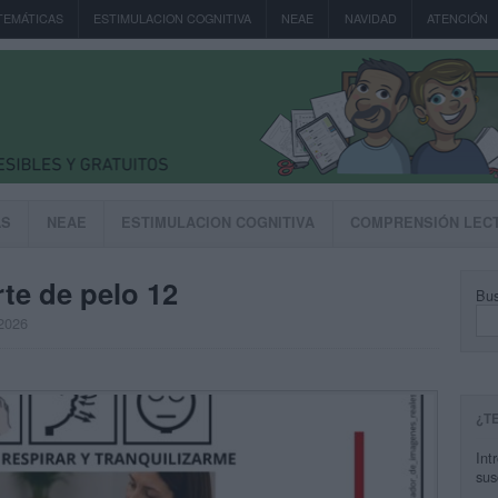
TEMÁTICAS
ESTIMULACION COGNITIVA
NEAE
NAVIDAD
ATENCIÓN
AS
NEAE
ESTIMULACION COGNITIVA
COMPRENSIÓN LEC
rte de pelo 12
Bus
 2026
¿T
Int
sus