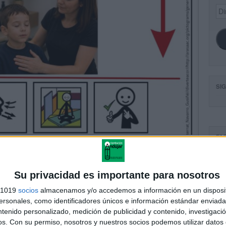
Dir
de
ema
SI
FA
Su privacidad es importante para nosotros
s 1019
socios
almacenamos y/o accedemos a información en un disposit
sonales, como identificadores únicos e información estándar enviada 
ntenido personalizado, medición de publicidad y contenido, investigaci
os.
Con su permiso, nosotros y nuestros socios podemos utilizar datos 