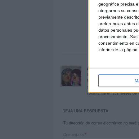
geográfica precisa e 
otorgarnos su conse
previamente descrito
preferencias antes d
datos personales pue
procesamiento. Sus p
consentimiento en cu
inferior de la página
Acerca de orientacion
Orientación Andújar no es sol
Maribel, que además de ser p
M
dentro del blog y en el cual,
voluntarios en sus meses de 
DEJA UNA RESPUESTA
Tu dirección de correo electrónico no será 
Comentario
*