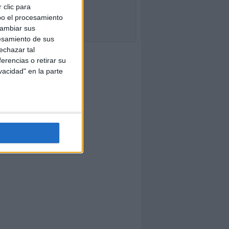
 clic para
bo el procesamiento
cambiar sus
esamiento de sus
echazar tal
erencias o retirar su
vacidad" en la parte