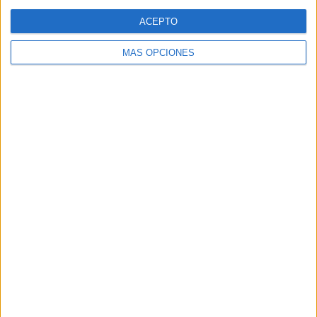
Web
ACEPTO
MÁS OPCIONES
Buscar
Buscar
¿TE GUSTA NUESTRO MATERIAL?