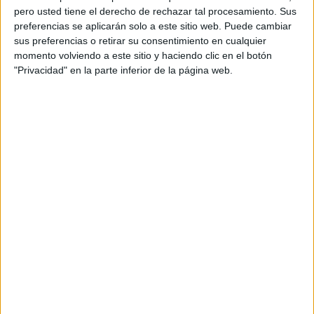
pero usted tiene el derecho de rechazar tal procesamiento. Sus
preferencias se aplicarán solo a este sitio web. Puede cambiar
sus preferencias o retirar su consentimiento en cualquier
momento volviendo a este sitio y haciendo clic en el botón
"Privacidad" en la parte inferior de la página web.
Acerca de orientacionandujar
Orientación Andújar no es solo un blog, es la apuesta
personal de dos profesores Ginés y Maribel, que
además de ser pareja, son los encargados de los
contenidos que encontramos dentro del blog y en el
cual, vuelcan la mayor parte del tiempo, que sus tareas
como docentes, y voluntarios en sus meses de verano
les permite.
DEJA UNA RESPUESTA
Tu dirección de correo electrónico no será