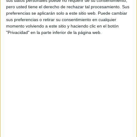
sus datos personales puede no requerir de su consentimiento,
pero usted tiene el derecho de rechazar tal procesamiento. Sus
preferencias se aplicarán solo a este sitio web. Puede cambiar
sus preferencias o retirar su consentimiento en cualquier
momento volviendo a este sitio y haciendo clic en el botón
"Privacidad" en la parte inferior de la página web.
Acerca de orientacionandujar
Orientación Andújar no es solo un blog, es la apuesta
personal de dos profesores Ginés y Maribel, que
además de ser pareja, son los encargados de los
contenidos que encontramos dentro del blog y en el
cual, vuelcan la mayor parte del tiempo, que sus tareas
como docentes, y voluntarios en sus meses de verano
les permite.
DEJA UNA RESPUESTA