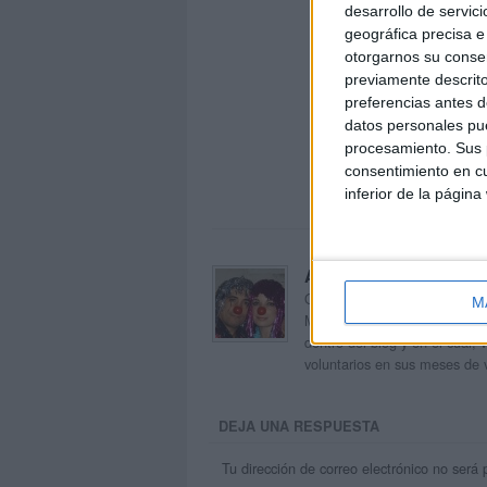
desarrollo de servici
geográfica precisa e 
otorgarnos su conse
previamente descrito
preferencias antes d
datos personales pue
procesamiento. Sus p
consentimiento en cu
inferior de la página
Acerca de orientacion
Orientación Andújar no es sol
M
Maribel, que además de ser p
dentro del blog y en el cual,
voluntarios en sus meses de 
DEJA UNA RESPUESTA
Tu dirección de correo electrónico no será 