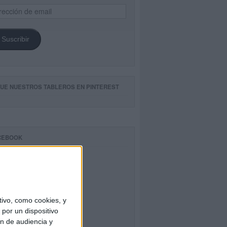
ección
il
Suscribir
GUE NUESTROS TABLEROS EN PINTEREST
CEBOOK
ivo, como cookies, y
por un dispositivo
ón de audiencia y