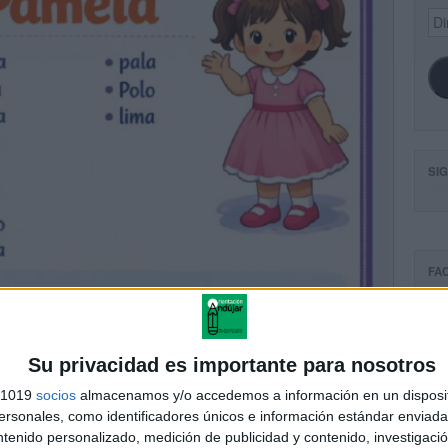
Dir
de
ema
SI
FA
Su privacidad es importante para nosotros
s 1019
socios
almacenamos y/o accedemos a información en un disposit
sonales, como identificadores únicos e información estándar enviada 
ntenido personalizado, medición de publicidad y contenido, investigaci