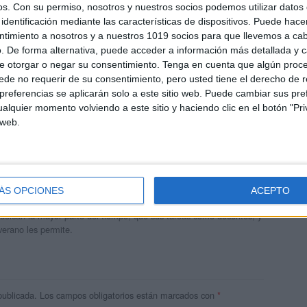
os.
Con su permiso, nosotros y nuestros socios podemos utilizar datos 
identificación mediante las características de dispositivos. Puede hacer
ntimiento a nosotros y a nuestros 1019 socios para que llevemos a ca
. De forma alternativa, puede acceder a información más detallada y 
e otorgar o negar su consentimiento.
Tenga en cuenta que algún proc
de no requerir de su consentimiento, pero usted tiene el derecho de r
referencias se aplicarán solo a este sitio web. Puede cambiar sus pref
alquier momento volviendo a este sitio y haciendo clic en el botón "Pri
 web.
andujar
o un blog, es la apuesta personal de dos profesores Ginés y
ÁS OPCIONES
ACEPTO
areja, son los encargados de los contenidos que encontramos
 vuelcan la mayor parte del tiempo, que sus tareas como docentes, y
verano les permite.
publicada.
Los campos obligatorios están marcados con
*