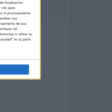
de localización
 clic para
bo el procesamiento
cambiar sus
esamiento de sus
echazar tal
erencias o retirar su
vacidad" en la parte