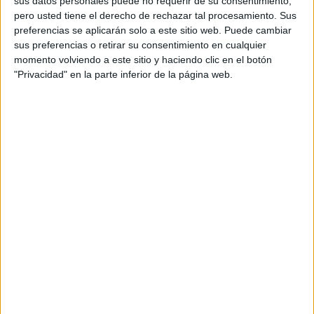
sus datos personales puede no requerir de su consentimiento,
pero usted tiene el derecho de rechazar tal procesamiento. Sus
preferencias se aplicarán solo a este sitio web. Puede cambiar
sus preferencias o retirar su consentimiento en cualquier
momento volviendo a este sitio y haciendo clic en el botón
"Privacidad" en la parte inferior de la página web.
Acerca de orientacionandujar
Orientación Andújar no es solo un blog, es la apuesta
personal de dos profesores Ginés y Maribel, que
además de ser pareja, son los encargados de los
contenidos que encontramos dentro del blog y en el
cual, vuelcan la mayor parte del tiempo, que sus tareas
como docentes, y voluntarios en sus meses de verano
les permite.
DEJA UNA RESPUESTA