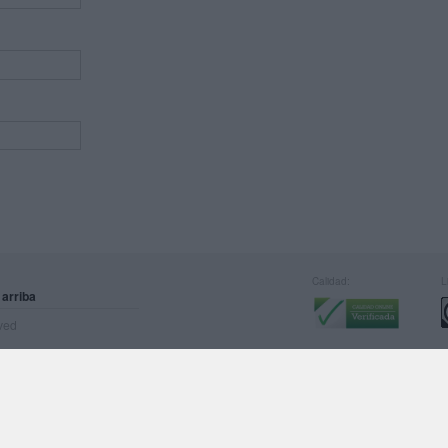
Calidad:
L
 arriba
rved