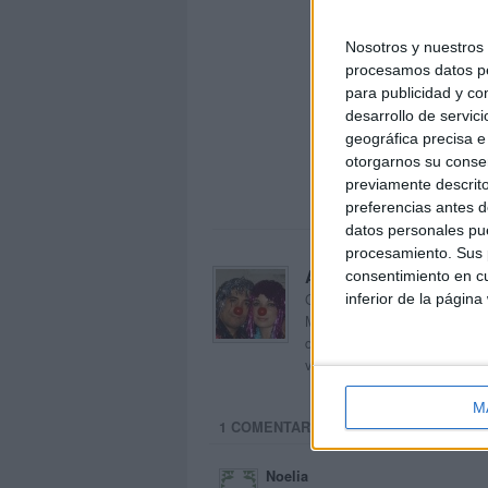
Nosotros y nuestro
procesamos datos per
para publicidad y co
desarrollo de servici
geográfica precisa e 
otorgarnos su conse
previamente descrito
preferencias antes d
datos personales pue
procesamiento. Sus p
Acerca de orientacion
consentimiento en cu
Orientación Andújar no es sol
inferior de la página
Maribel, que además de ser p
dentro del blog y en el cual,
voluntarios en sus meses de 
M
1 COMENTARIO
Noelia