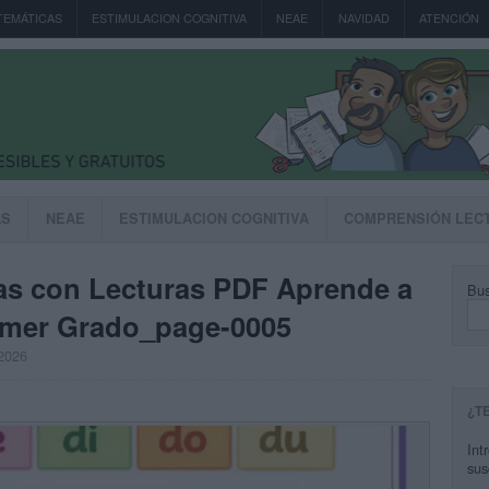
TEMÁTICAS
ESTIMULACION COGNITIVA
NEAE
NAVIDAD
ATENCIÓN
AS
NEAE
ESTIMULACION COGNITIVA
COMPRENSIÓN LEC
bas con Lecturas PDF Aprende a
Bus
rimer Grado_page-0005
 2026
¿T
Int
sus