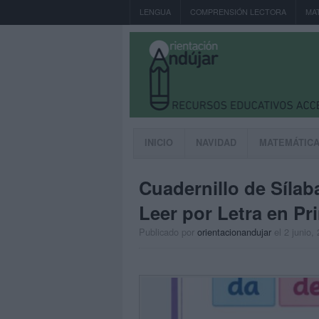
LENGUA
COMPRENSIÓN LECTORA
MA
INICIO
NAVIDAD
MATEMÁTIC
Cuadernillo de Síla
Leer por Letra en P
Publicado por
orientacionandujar
el 2 junio,