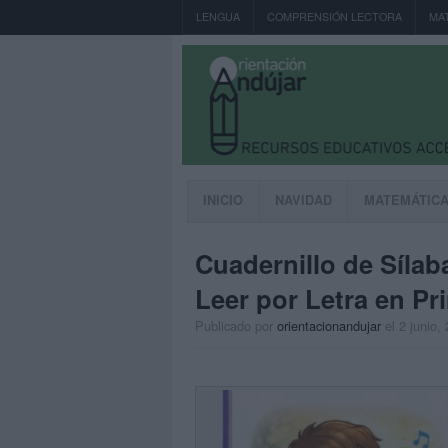
LENGUA
COMPRENSIÓN LECTORA
MA
INICIO
NAVIDAD
MATEMÁTIC
Cuadernillo de Síla
Leer por Letra en P
Publicado por
orientacionandujar
el 2 junio,