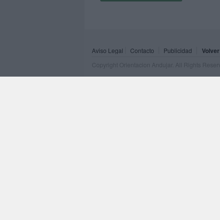
Aviso Legal
Contacto
Publicidad
Volver
Copyright Orientacion Andujar. All Rights Rese