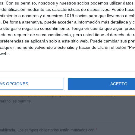
os.
Con su permiso, nosotros y nuestros socios podemos utilizar datos 
identificación mediante las características de dispositivos. Puede hacer
ntimiento a nosotros y a nuestros 1019 socios para que llevemos a ca
. De forma alternativa, puede acceder a información más detallada y 
e otorgar o negar su consentimiento.
Tenga en cuenta que algún proc
de no requerir de su consentimiento, pero usted tiene el derecho de r
referencias se aplicarán solo a este sitio web. Puede cambiar sus pref
alquier momento volviendo a este sitio y haciendo clic en el botón "Pri
 web.
andujar
o un blog, es la apuesta personal de dos profesores Ginés y
ÁS OPCIONES
ACEPTO
areja, son los encargados de los contenidos que encontramos
 vuelcan la mayor parte del tiempo, que sus tareas como docentes, y
verano les permite.
publicada.
Los campos obligatorios están marcados con
*