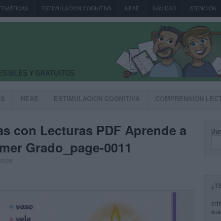
TEMÁTICAS
ESTIMULACION COGNITIVA
NEAE
NAVIDAD
ATENCIÓN
AS
NEAE
ESTIMULACION COGNITIVA
COMPRENSIÓN LEC
bas con Lecturas PDF Aprende a
Bus
rimer Grado_page-0011
 2026
¿T
Int
sus