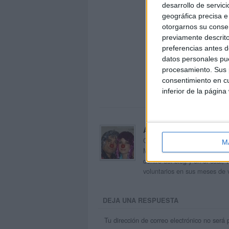
desarrollo de servici
geográfica precisa e 
otorgarnos su conse
previamente descrito
preferencias antes d
datos personales pue
procesamiento. Sus p
consentimiento en cu
inferior de la página
Acerca de orientacion
Orientación Andújar no es sol
M
Maribel, que además de ser p
dentro del blog y en el cual,
voluntarios en sus meses de 
DEJA UNA RESPUESTA
Tu dirección de correo electrónico no será 