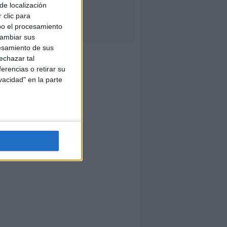
de localización
 clic para
bo el procesamiento
cambiar sus
esamiento de sus
echazar tal
erencias o retirar su
vacidad" en la parte