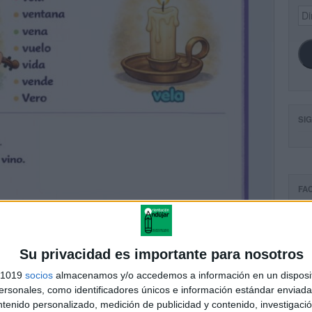
Dir
de
ema
SI
FA
Su privacidad es importante para nosotros
s 1019
socios
almacenamos y/o accedemos a información en un disposit
sonales, como identificadores únicos e información estándar enviada 
ntenido personalizado, medición de publicidad y contenido, investigaci