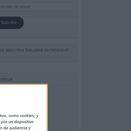
ección
il
Suscribir
GUE NUESTROS TABLEROS EN PINTEREST
CEBOOK
ivo, como cookies, y
por un dispositivo
ón de audiencia y