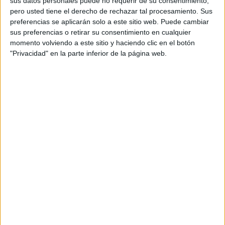
sus datos personales puede no requerir de su consentimiento,
pero usted tiene el derecho de rechazar tal procesamiento. Sus
preferencias se aplicarán solo a este sitio web. Puede cambiar
sus preferencias o retirar su consentimiento en cualquier
momento volviendo a este sitio y haciendo clic en el botón
"Privacidad" en la parte inferior de la página web.
Acerca de orientacionandujar
Orientación Andújar no es solo un blog, es la apuesta
personal de dos profesores Ginés y Maribel, que
además de ser pareja, son los encargados de los
contenidos que encontramos dentro del blog y en el
cual, vuelcan la mayor parte del tiempo, que sus tareas
como docentes, y voluntarios en sus meses de verano
les permite.
DEJA UNA RESPUESTA