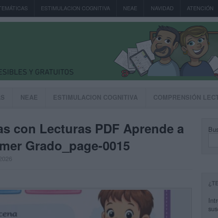
TEMÁTICAS
ESTIMULACION COGNITIVA
NEAE
NAVIDAD
ATENCIÓN
AS
NEAE
ESTIMULACION COGNITIVA
COMPRENSIÓN LEC
bas con Lecturas PDF Aprende a
Bus
rimer Grado_page-0015
 2026
¿T
Int
sus