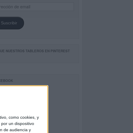
ección
il
Suscribir
GUE NUESTROS TABLEROS EN PINTEREST
CEBOOK
ivo, como cookies, y
por un dispositivo
ón de audiencia y