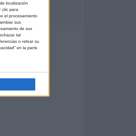
de localización
 clic para
bo el procesamiento
cambiar sus
esamiento de sus
echazar tal
erencias o retirar su
vacidad" en la parte