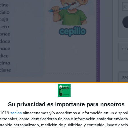
Dir
de
ema
SI
FA
Su privacidad es importante para nosotros
s 1019
socios
almacenamos y/o accedemos a información en un disposit
sonales, como identificadores únicos e información estándar enviada 
ntenido personalizado, medición de publicidad y contenido, investigaci