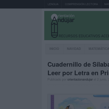
LENGUA
COMPRENSIÓN LECTORA
MA
INICIO
NAVIDAD
MATEMÁTIC
Cuadernillo de Síla
Leer por Letra en P
Publicado por
orientacionandujar
el 2 junio,