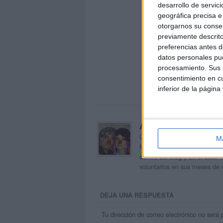
desarrollo de servici
geográfica precisa e 
otorgarnos su conse
previamente descrito
preferencias antes d
datos personales pue
procesamiento. Sus p
consentimiento en cu
inferior de la página
Acerca de orientacion
Orientación Andújar no es sol
M
Maribel, que además de ser p
dentro del blog y en el cual,
voluntarios en sus meses de 
DEJA UNA RESPUESTA
Tu dirección de correo electrónico no será 