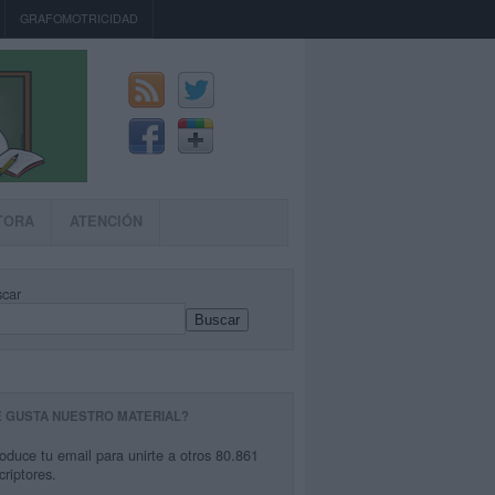
GRAFOMOTRICIDAD
TORA
ATENCIÓN
car
Buscar
E GUSTA NUESTRO MATERIAL?
roduce tu email para unirte a otros 80.861
criptores.