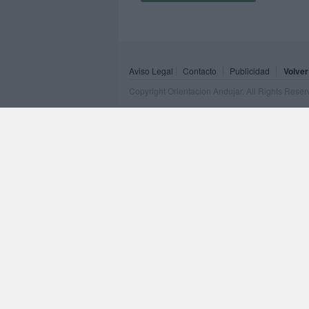
Aviso Legal
Contacto
Publicidad
Volver
Copyright Orientacion Andujar. All Rights Rese