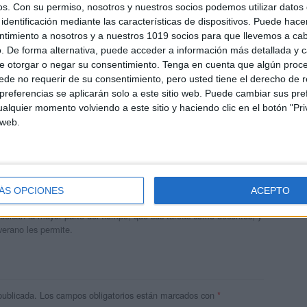
os.
Con su permiso, nosotros y nuestros socios podemos utilizar datos 
identificación mediante las características de dispositivos. Puede hacer
ntimiento a nosotros y a nuestros 1019 socios para que llevemos a ca
. De forma alternativa, puede acceder a información más detallada y 
e otorgar o negar su consentimiento.
Tenga en cuenta que algún proc
de no requerir de su consentimiento, pero usted tiene el derecho de r
referencias se aplicarán solo a este sitio web. Puede cambiar sus pref
alquier momento volviendo a este sitio y haciendo clic en el botón "Pri
 web.
andujar
o un blog, es la apuesta personal de dos profesores Ginés y
ÁS OPCIONES
ACEPTO
areja, son los encargados de los contenidos que encontramos
 vuelcan la mayor parte del tiempo, que sus tareas como docentes, y
verano les permite.
publicada.
Los campos obligatorios están marcados con
*