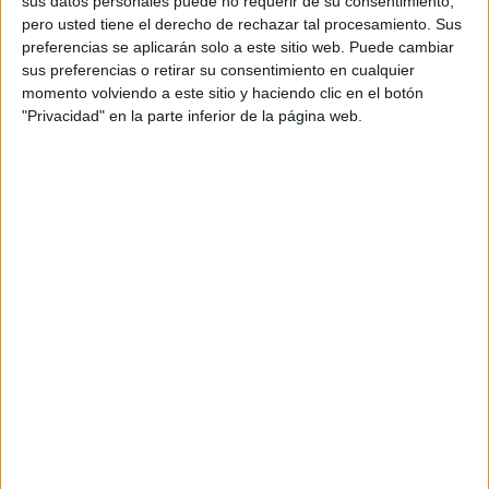
sus datos personales puede no requerir de su consentimiento,
pero usted tiene el derecho de rechazar tal procesamiento. Sus
preferencias se aplicarán solo a este sitio web. Puede cambiar
sus preferencias o retirar su consentimiento en cualquier
momento volviendo a este sitio y haciendo clic en el botón
"Privacidad" en la parte inferior de la página web.
Acerca de orientacionandujar
Orientación Andújar no es solo un blog, es la apuesta
personal de dos profesores Ginés y Maribel, que
además de ser pareja, son los encargados de los
contenidos que encontramos dentro del blog y en el
cual, vuelcan la mayor parte del tiempo, que sus tareas
como docentes, y voluntarios en sus meses de verano
les permite.
DEJA UNA RESPUESTA