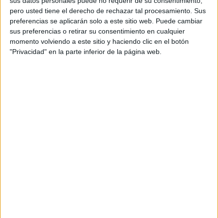
sus datos personales puede no requerir de su consentimiento,
pero usted tiene el derecho de rechazar tal procesamiento. Sus
preferencias se aplicarán solo a este sitio web. Puede cambiar
sus preferencias o retirar su consentimiento en cualquier
momento volviendo a este sitio y haciendo clic en el botón
"Privacidad" en la parte inferior de la página web.
Acerca de orientacionandujar
Orientación Andújar no es solo un blog, es la apuesta
personal de dos profesores Ginés y Maribel, que
además de ser pareja, son los encargados de los
contenidos que encontramos dentro del blog y en el
cual, vuelcan la mayor parte del tiempo, que sus tareas
como docentes, y voluntarios en sus meses de verano
les permite.
DEJA UNA RESPUESTA