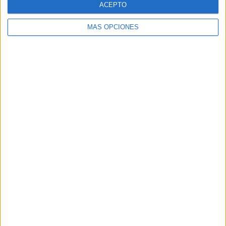
ACEPTO
MÁS OPCIONES
Buscar
Buscar
¿TE GUSTA NUESTRO MATERIAL?
Introduce tu email para unirte a otros
80.871 suscriptores.