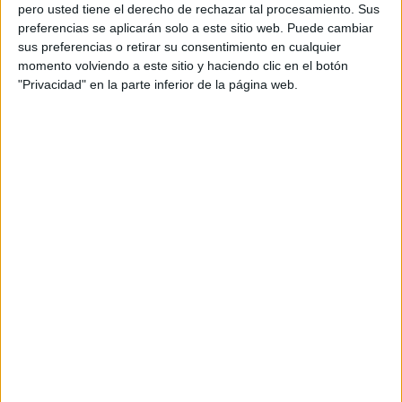
pero usted tiene el derecho de rechazar tal procesamiento. Sus
preferencias se aplicarán solo a este sitio web. Puede cambiar
sus preferencias o retirar su consentimiento en cualquier
momento volviendo a este sitio y haciendo clic en el botón
Acerca de orientacionandujar
"Privacidad" en la parte inferior de la página web.
Orientación Andújar no es solo un blog, es la apuesta
personal de dos profesores Ginés y Maribel, que
además de ser pareja, son los encargados de los
contenidos que encontramos dentro del blog y en el
cual, vuelcan la mayor parte del tiempo, que sus tareas
como docentes, y voluntarios en sus meses de verano
les permite.
DEJA UNA RESPUESTA
Tu dirección de correo electrónico no será
publicada.
Los campos obligatorios están marcados
con
*