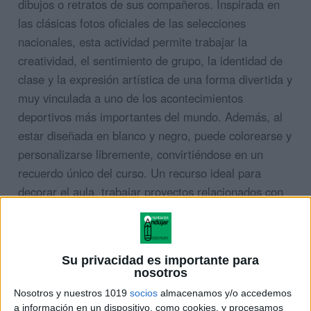
dibujos o retratos de sus compañeros. Inspirada en
las clásicas fotos oficiales de las selecciones
nacionales, esta actividad permite trabajar la
creatividad, el sentimiento de grupo, la identidad de
clase y la expresión artística de una forma divertida y
muy vinculada a uno de los acontecimientos
deportivos más importantes del mundo. Además, al
estar diseñada en blanco y negro, puede colorearse y
personalizarse libremente, convirtiéndose en un
recuerdo único del curso. Un recurso ideal para
decorar el aula, trabajar proyectos relacionados con
el Mundial 2026 o realizar dinámicas cooperativas
durante las últimas semanas de clase.
Su privacidad es importante para
nosotros
Nosotros y nuestros 1019
socios
almacenamos y/o accedemos
a información en un dispositivo, como cookies, y procesamos