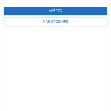
ACEPTO
Etiquetas:
creatividad
mundial 2026
plantilla
MÁS OPCIONES
proyecto mundial
selección
trabajo cooperativo
Acerca de María Olivares
El autor no ha proporcionado ninguna información.
DEJA UNA RESPUESTA
Tu dirección de correo electrónico no será
publicada.
Los campos obligatorios están marcados
con
*
Comentario
*