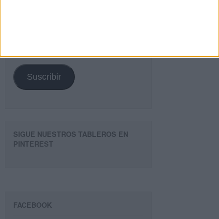
Introduce tu email para unirte a otros
80.860 suscriptores.
Dirección
de
email
Suscribir
SIGUE NUESTROS TABLEROS EN
PINTEREST
FACEBOOK