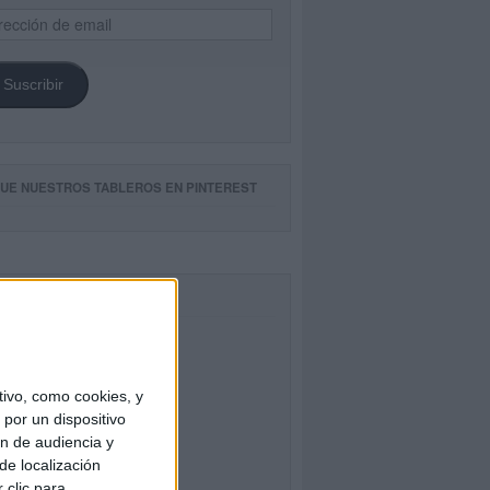
ección
il
Suscribir
GUE NUESTROS TABLEROS EN PINTEREST
CEBOOK
ivo, como cookies, y
por un dispositivo
ón de audiencia y
de localización
 clic para