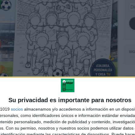
Dir
de
ema
SI
FA
Su privacidad es importante para nosotros
s 1019
socios
almacenamos y/o accedemos a información en un disposit
sonales, como identificadores únicos e información estándar enviada 
ntenido personalizado, medición de publicidad y contenido, investigaci
os.
Con su permiso, nosotros y nuestros socios podemos utilizar datos 
identificación mediante las características de dispositivos. Puede hacer