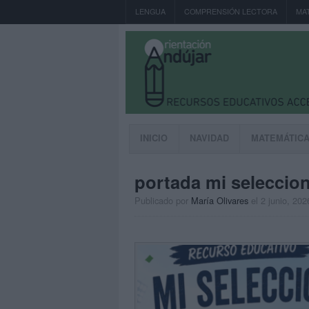
LENGUA
COMPRENSIÓN LECTORA
MA
INICIO
NAVIDAD
MATEMÁTIC
portada mi seleccio
Publicado por
María Olivares
el 2 junio, 202