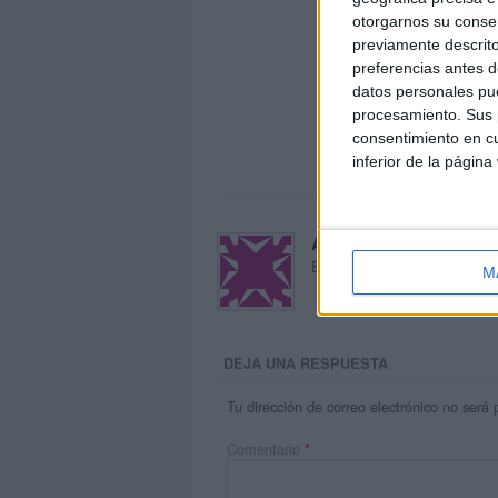
otorgarnos su conse
previamente descrito
preferencias antes d
datos personales pue
procesamiento. Sus p
consentimiento en cu
inferior de la página
Acerca de María Oliva
El autor no ha proporcionado
M
DEJA UNA RESPUESTA
Tu dirección de correo electrónico no será 
Comentario
*