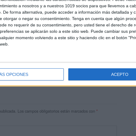
ntimiento a nosotros y a nuestros 1019 socios para que llevemos a ca
. De forma alternativa, puede acceder a información más detallada y 
e otorgar o negar su consentimiento.
Tenga en cuenta que algún proc
de no requerir de su consentimiento, pero usted tiene el derecho de r
referencias se aplicarán solo a este sitio web. Puede cambiar sus pref
alquier momento volviendo a este sitio y haciendo clic en el botón "Pri
 web.
res
 ninguna información.
ÁS OPCIONES
ACEPTO
publicada.
Los campos obligatorios están marcados con
*