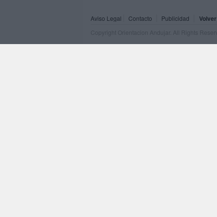
Aviso Legal
Contacto
Publicidad
Volver
Copyright Orientacion Andujar. All Rights Rese