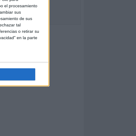
bo el procesamiento
cambiar sus
esamiento de sus
echazar tal
erencias o retirar su
vacidad" en la parte