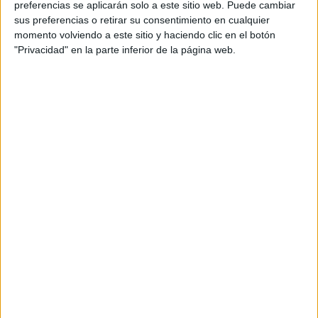
preferencias se aplicarán solo a este sitio web. Puede cambiar
sus preferencias o retirar su consentimiento en cualquier
momento volviendo a este sitio y haciendo clic en el botón
"Privacidad" en la parte inferior de la página web.
Acerca de María Olivares
El autor no ha proporcionado ninguna información.
DEJA UNA RESPUESTA
Tu dirección de correo electrónico no será
publicada.
Los campos obligatorios están marcados
con
*
Comentario
*