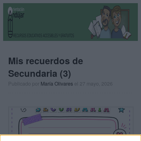
Mis recuerdos de
Secundaria (3)
Publicado por
María Olivares
el 27 mayo, 2026