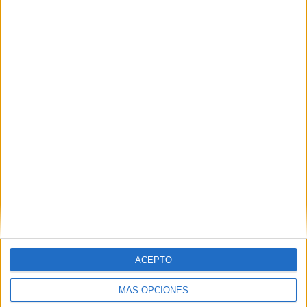
Nombre
*
Correo electrónico
*
Web
ACEPTO
MÁS OPCIONES