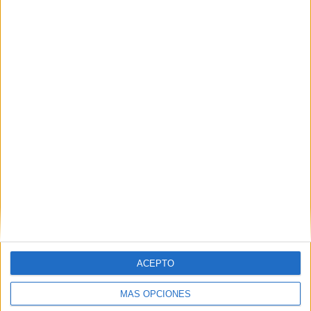
Nombre
*
Correo electrónico
*
Web
ACEPTO
MÁS OPCIONES