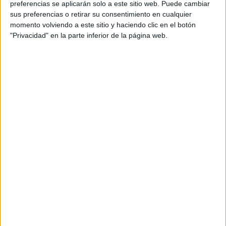
preferencias se aplicarán solo a este sitio web. Puede cambiar
sus preferencias o retirar su consentimiento en cualquier
momento volviendo a este sitio y haciendo clic en el botón
"Privacidad" en la parte inferior de la página web.
Acerca de María Olivares
El autor no ha proporcionado ninguna información.
DEJA UNA RESPUESTA
Tu dirección de correo electrónico no será
publicada.
Los campos obligatorios están marcados
con
*
Comentario
*