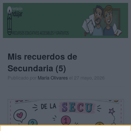
Mis recuerdos de
Secundaria (5)
Publicado por
María Olivares
el 27 mayo, 2026